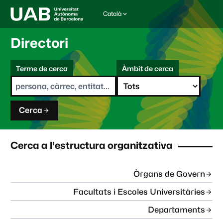
Català
I
d
i
Directori
o
m
C
a
Terme de cerca
Àmbit de cerca
s
e
e
r
l
c
e
a
c
Cerca
c
i
o
n
Cerca a l'estructura organitzativa
a
t
:
Òrgans de Govern
Facultats i Escoles Universitàries
Departaments