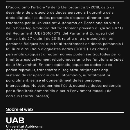
o
D'acord amb l'article 19 de la Llei orgànica 3/2018, de 5 de
n
desembre, de protecció de dades personals i garantia dels
t
drets digitals, les dades personals d'aquest directori són
tractades per la Universitat Autònoma de Barcelona en virtut
a
de la base legitimadora del tractament prevista a l¿article 6.1.f)
c
del Reglament (UE) 2016/679, del Parlament Europeu i del
t
Consell, de 27 d'abril de 2016, relatiu a la protecció de les
e
persones físiques pel que fa al tractament de dades personals i
la lliure circulació d'aquestes dades (RGPD). Les dades
i
personals d¿aquest directori només poden ser tractades per a
i
finalitats exclusivament relacionades amb les funcions pròpies
n
de la Universitat. En conseqüència, aquestes dades no es
poden reproduir, transmetre ni registrar mitjançant cap
f
sistema de recuperació de la informació, ni totalment ni
o
parcialment, sense el consentiment de les persones
r
interessades. No està permès l'ús d¿aquestes dades personals
m
per a finalitats comercials o per a l'enviament massiu de
correus (correu brossa)
a
c
Sobre el web
i
ó
U
l
n
i