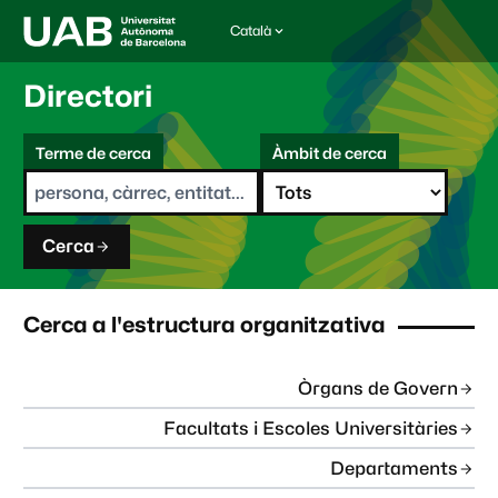
Català
I
d
i
Directori
o
m
C
a
Terme de cerca
Àmbit de cerca
s
e
e
r
l
c
e
a
c
Cerca
c
i
o
n
Cerca a l'estructura organitzativa
a
t
:
Òrgans de Govern
Facultats i Escoles Universitàries
Departaments