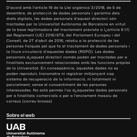
o
D'acord amb l'article 19 de la Llei orgànica 3/2018, de 5 de
n
desembre, de protecció de dades personals i garantia dels
t
drets digitals, les dades personals d'aquest directori són
tractades per la Universitat Autònoma de Barcelona en virtut
a
de la base legitimadora del tractament prevista a l¿article 6.1.f)
c
del Reglament (UE) 2016/679, del Parlament Europeu i del
t
Consell, de 27 d'abril de 2016, relatiu a la protecció de les
e
persones físiques pel que fa al tractament de dades personals i
la lliure circulació d'aquestes dades (RGPD). Les dades
i
personals d¿aquest directori només poden ser tractades per a
i
finalitats exclusivament relacionades amb les funcions pròpies
n
de la Universitat. En conseqüència, aquestes dades no es
poden reproduir, transmetre ni registrar mitjançant cap
f
sistema de recuperació de la informació, ni totalment ni
o
parcialment, sense el consentiment de les persones
r
interessades. No està permès l'ús d¿aquestes dades personals
m
per a finalitats comercials o per a l'enviament massiu de
correus (correu brossa)
a
c
Sobre el web
i
ó
U
l
n
i