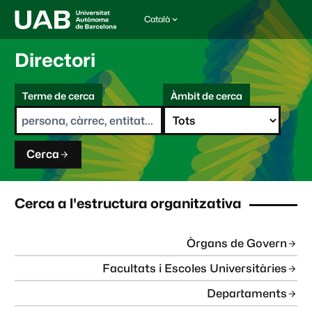
Català
I
d
i
Directori
o
m
C
a
Terme de cerca
Àmbit de cerca
s
e
e
r
l
c
e
a
c
Cerca
c
i
o
n
Cerca a l'estructura organitzativa
a
t
:
Òrgans de Govern
Facultats i Escoles Universitàries
Departaments