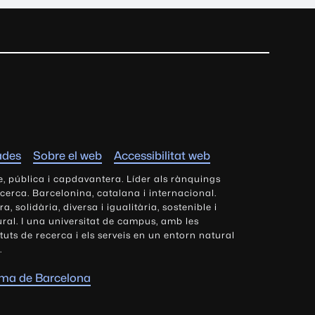
ades
Sobre el web
Accessibilitat web
e, pública i capdavantera. Líder als rànquings
ecerca. Barcelonina, catalana i internacional.
 solidària, diversa i igualitària, sostenible i
tural. I una universitat de campus, amb les
tituts de recerca i els serveis en un entorn natural
.
oma de Barcelona