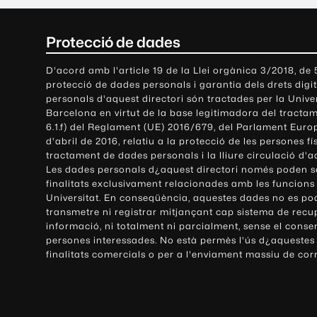
C
Protecció de dades
o
D'acord amb l'article 19 de la Llei orgànica 3/2018, de
protecció de dades personals i garantia dels drets digit
n
personals d'aquest directori són tractades per la Univ
Barcelona en virtut de la base legitimadora del tractame
t
6.1.f) del Reglament (UE) 2016/679, del Parlament Europ
d'abril de 2016, relatiu a la protecció de les persones fí
a
tractament de dades personals i la lliure circulació d'
Les dades personals d¿aquest directori només poden se
c
finalitats exclusivament relacionades amb les funcions
Universitat. En conseqüència, aquestes dades no es po
t
transmetre ni registrar mitjançant cap sistema de recu
e
informació, ni totalment ni parcialment, sense el conse
persones interessades. No està permès l'ús d¿aquestes
i
finalitats comercials o per a l'enviament massiu de cor
i
n