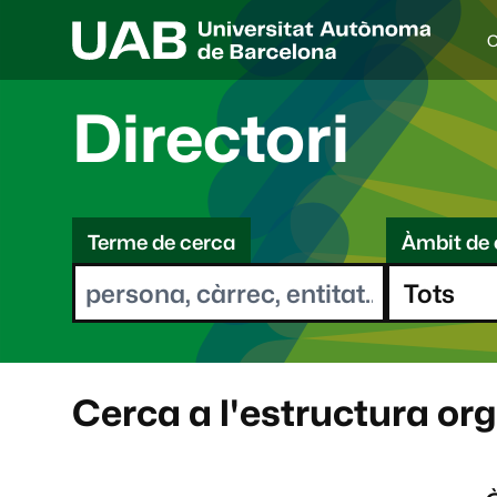
C
I
d
i
Directori
o
a
s
C
e
l
Terme de cerca
Àmbit de 
e
e
c
r
c
i
c
o
a
n
a
Cerca a l'estructura or
t
: