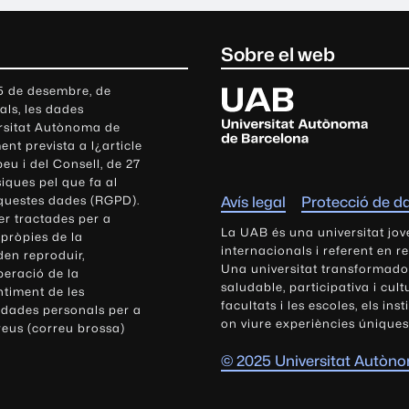
Sobre el web
U
 5 de desembre, de
als, les dades
n
ersitat Autònoma de
i
nt prevista a l¿article
v
eu i del Consell, de 27
e
siques pel que fa al
r
aquestes dades (RGPD).
Avís legal
Protecció de d
s
r tractades per a
i
La UAB és una universitat jov
 pròpies de la
t
internacionals i referent en r
den reproduir,
Una universitat transformadora,
a
peració de la
saludable, participativa i cul
t
ntiment de les
facultats i les escoles, els ins
 dades personals per a
A
on viure experiències úniques
reus (correu brossa)
u
t
© 2025 Universitat Autòn
ò
n