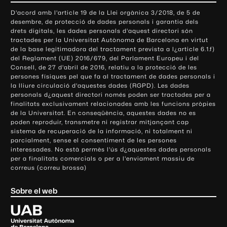
o
D'acord amb l'article 19 de la Llei orgànica 3/2018, de 5 de
n
desembre, de protecció de dades personals i garantia dels
t
drets digitals, les dades personals d'aquest directori són
tractades per la Universitat Autònoma de Barcelona en virtut
a
de la base legitimadora del tractament prevista a l¿article 6.1.f)
c
del Reglament (UE) 2016/679, del Parlament Europeu i del
t
Consell, de 27 d'abril de 2016, relatiu a la protecció de les
e
persones físiques pel que fa al tractament de dades personals i
la lliure circulació d'aquestes dades (RGPD). Les dades
i
personals d¿aquest directori només poden ser tractades per a
i
finalitats exclusivament relacionades amb les funcions pròpies
n
de la Universitat. En conseqüència, aquestes dades no es
poden reproduir, transmetre ni registrar mitjançant cap
f
sistema de recuperació de la informació, ni totalment ni
o
parcialment, sense el consentiment de les persones
r
interessades. No està permès l'ús d¿aquestes dades personals
m
per a finalitats comercials o per a l'enviament massiu de
correus (correu brossa)
a
c
Sobre el web
i
ó
U
l
n
i