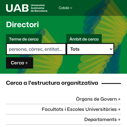
Català
I
d
i
Directori
o
m
C
a
Terme de cerca
Àmbit de cerca
s
e
e
r
l
c
e
a
c
Cerca
c
i
o
n
Cerca a l'estructura organitzativa
a
t
:
Òrgans de Govern
Facultats i Escoles Universitàries
Departaments