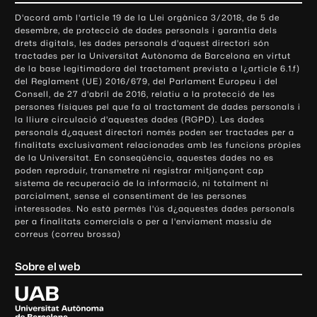
o
D'acord amb l'article 19 de la Llei orgànica 3/2018, de 5 de
n
desembre, de protecció de dades personals i garantia dels
t
drets digitals, les dades personals d'aquest directori són
tractades per la Universitat Autònoma de Barcelona en virtut
a
de la base legitimadora del tractament prevista a l¿article 6.1.f)
c
del Reglament (UE) 2016/679, del Parlament Europeu i del
t
Consell, de 27 d'abril de 2016, relatiu a la protecció de les
e
persones físiques pel que fa al tractament de dades personals i
la lliure circulació d'aquestes dades (RGPD). Les dades
i
personals d¿aquest directori només poden ser tractades per a
i
finalitats exclusivament relacionades amb les funcions pròpies
n
de la Universitat. En conseqüència, aquestes dades no es
poden reproduir, transmetre ni registrar mitjançant cap
f
sistema de recuperació de la informació, ni totalment ni
o
parcialment, sense el consentiment de les persones
r
interessades. No està permès l'ús d¿aquestes dades personals
m
per a finalitats comercials o per a l'enviament massiu de
correus (correu brossa)
a
c
Sobre el web
i
ó
U
l
n
i