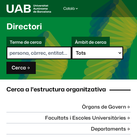
Català
I
d
i
Directori
o
m
C
a
Terme de cerca
Àmbit de cerca
s
e
e
r
l
c
e
a
c
Cerca
c
i
o
n
Cerca a l'estructura organitzativa
a
t
:
Òrgans de Govern
Facultats i Escoles Universitàries
Departaments