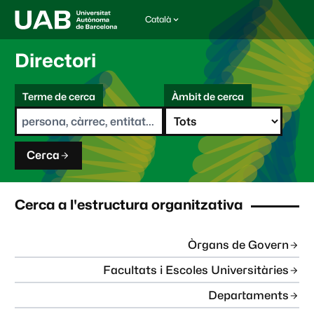
Català
I
d
i
Directori
o
m
C
a
Terme de cerca
Àmbit de cerca
s
e
e
r
l
c
e
a
c
Cerca
c
i
o
n
Cerca a l'estructura organitzativa
a
t
:
Òrgans de Govern
Facultats i Escoles Universitàries
Departaments