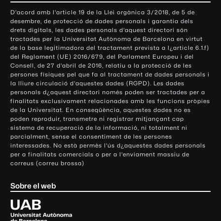
o
D'acord amb l'article 19 de la Llei orgànica 3/2018, de 5 de
n
desembre, de protecció de dades personals i garantia dels
t
drets digitals, les dades personals d'aquest directori són
tractades per la Universitat Autònoma de Barcelona en virtut
a
de la base legitimadora del tractament prevista a l¿article 6.1.f)
c
del Reglament (UE) 2016/679, del Parlament Europeu i del
t
Consell, de 27 d'abril de 2016, relatiu a la protecció de les
e
persones físiques pel que fa al tractament de dades personals i
la lliure circulació d'aquestes dades (RGPD). Les dades
i
personals d¿aquest directori només poden ser tractades per a
i
finalitats exclusivament relacionades amb les funcions pròpies
n
de la Universitat. En conseqüència, aquestes dades no es
poden reproduir, transmetre ni registrar mitjançant cap
f
sistema de recuperació de la informació, ni totalment ni
o
parcialment, sense el consentiment de les persones
r
interessades. No està permès l'ús d¿aquestes dades personals
m
per a finalitats comercials o per a l'enviament massiu de
correus (correu brossa)
a
c
Sobre el web
i
ó
U
l
n
i