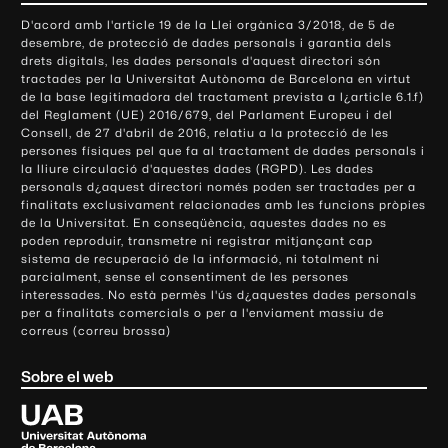
o
D'acord amb l'article 19 de la Llei orgànica 3/2018, de 5 de
n
desembre, de protecció de dades personals i garantia dels
t
drets digitals, les dades personals d'aquest directori són
tractades per la Universitat Autònoma de Barcelona en virtut
a
de la base legitimadora del tractament prevista a l¿article 6.1.f)
c
del Reglament (UE) 2016/679, del Parlament Europeu i del
t
Consell, de 27 d'abril de 2016, relatiu a la protecció de les
e
persones físiques pel que fa al tractament de dades personals i
la lliure circulació d'aquestes dades (RGPD). Les dades
i
personals d¿aquest directori només poden ser tractades per a
i
finalitats exclusivament relacionades amb les funcions pròpies
n
de la Universitat. En conseqüència, aquestes dades no es
poden reproduir, transmetre ni registrar mitjançant cap
f
sistema de recuperació de la informació, ni totalment ni
o
parcialment, sense el consentiment de les persones
r
interessades. No està permès l'ús d¿aquestes dades personals
m
per a finalitats comercials o per a l'enviament massiu de
correus (correu brossa)
a
c
Sobre el web
i
ó
U
l
n
i