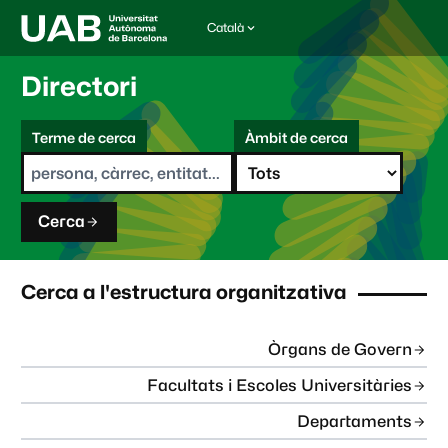
Català
I
d
i
Directori
o
m
C
a
Terme de cerca
Àmbit de cerca
s
e
e
r
l
c
e
a
c
Cerca
c
i
o
n
Cerca a l'estructura organitzativa
a
t
:
Òrgans de Govern
Facultats i Escoles Universitàries
Departaments