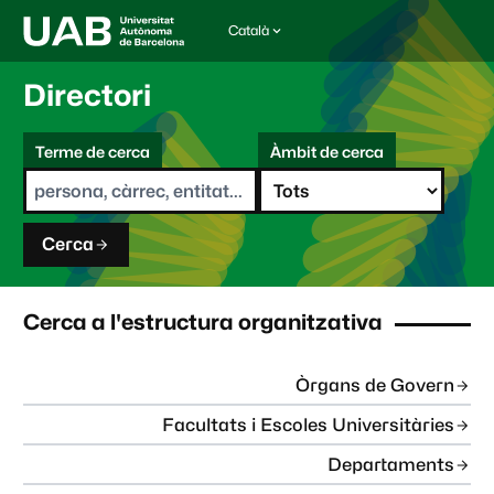
Català
I
d
i
Directori
o
m
C
a
Terme de cerca
Àmbit de cerca
s
e
e
r
l
c
e
a
c
Cerca
c
i
o
n
Cerca a l'estructura organitzativa
a
t
:
Òrgans de Govern
Facultats i Escoles Universitàries
Departaments