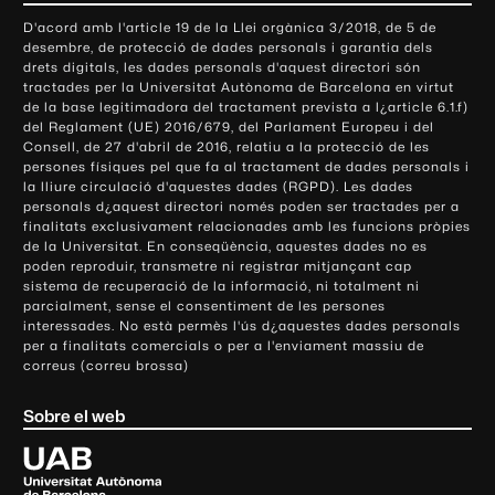
o
D'acord amb l'article 19 de la Llei orgànica 3/2018, de 5 de
n
desembre, de protecció de dades personals i garantia dels
t
drets digitals, les dades personals d'aquest directori són
tractades per la Universitat Autònoma de Barcelona en virtut
a
de la base legitimadora del tractament prevista a l¿article 6.1.f)
c
del Reglament (UE) 2016/679, del Parlament Europeu i del
t
Consell, de 27 d'abril de 2016, relatiu a la protecció de les
e
persones físiques pel que fa al tractament de dades personals i
la lliure circulació d'aquestes dades (RGPD). Les dades
i
personals d¿aquest directori només poden ser tractades per a
i
finalitats exclusivament relacionades amb les funcions pròpies
n
de la Universitat. En conseqüència, aquestes dades no es
poden reproduir, transmetre ni registrar mitjançant cap
f
sistema de recuperació de la informació, ni totalment ni
o
parcialment, sense el consentiment de les persones
r
interessades. No està permès l'ús d¿aquestes dades personals
m
per a finalitats comercials o per a l'enviament massiu de
correus (correu brossa)
a
c
Sobre el web
i
ó
U
l
n
i