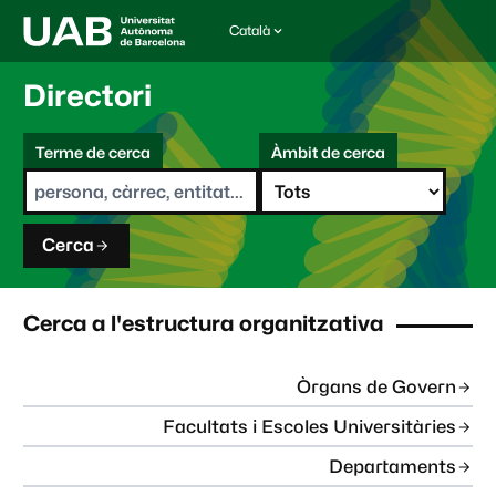
Català
I
d
i
Directori
o
m
C
a
Terme de cerca
Àmbit de cerca
s
e
e
r
l
c
e
a
c
Cerca
c
i
o
n
Cerca a l'estructura organitzativa
a
t
:
Òrgans de Govern
Facultats i Escoles Universitàries
Departaments