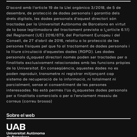
o
D'acord amb l'article 19 de la Llei orgànica 3/2018, de 5 de
n
desembre, de protecció de dades personals i garantia dels
t
drets digitals, les dades personals d'aquest directori són
tractades per la Universitat Autònoma de Barcelona en virtut
a
de la base legitimadora del tractament prevista a l¿article 6.1.f)
c
del Reglament (UE) 2016/679, del Parlament Europeu i del
t
Consell, de 27 d'abril de 2016, relatiu a la protecció de les
e
persones físiques pel que fa al tractament de dades personals i
la lliure circulació d'aquestes dades (RGPD). Les dades
i
personals d¿aquest directori només poden ser tractades per a
i
finalitats exclusivament relacionades amb les funcions pròpies
n
de la Universitat. En conseqüència, aquestes dades no es
poden reproduir, transmetre ni registrar mitjançant cap
f
sistema de recuperació de la informació, ni totalment ni
o
parcialment, sense el consentiment de les persones
r
interessades. No està permès l'ús d¿aquestes dades personals
m
per a finalitats comercials o per a l'enviament massiu de
correus (correu brossa)
a
c
Sobre el web
i
ó
U
l
n
i