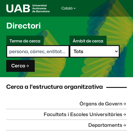
Català
I
d
i
Directori
o
m
C
a
Terme de cerca
Àmbit de cerca
s
e
e
r
l
c
e
a
c
Cerca
c
i
o
n
Cerca a l'estructura organitzativa
a
t
:
Òrgans de Govern
Facultats i Escoles Universitàries
Departaments