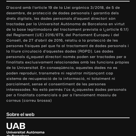
o
D'acord amb l'article 19 de la Llei orgànica 3/2018, de 5 de
n
desembre, de protecció de dades personals i garantia dels
t
drets digitals, les dades personals d'aquest directori són
tractades per la Universitat Autònoma de Barcelona en virtut
a
de la base legitimadora del tractament prevista a l¿article 6.1.f)
c
del Reglament (UE) 2016/679, del Parlament Europeu i del
t
Consell, de 27 d'abril de 2016, relatiu a la protecció de les
e
persones físiques pel que fa al tractament de dades personals i
la lliure circulació d'aquestes dades (RGPD). Les dades
i
personals d¿aquest directori només poden ser tractades per a
i
finalitats exclusivament relacionades amb les funcions pròpies
n
de la Universitat. En conseqüència, aquestes dades no es
poden reproduir, transmetre ni registrar mitjançant cap
f
sistema de recuperació de la informació, ni totalment ni
o
parcialment, sense el consentiment de les persones
r
interessades. No està permès l'ús d¿aquestes dades personals
m
per a finalitats comercials o per a l'enviament massiu de
correus (correu brossa)
a
c
Sobre el web
i
ó
U
l
n
i