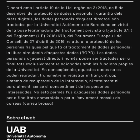
o
D'acord amb l'article 19 de la Llei orgànica 3/2018, de 5 de
n
desembre, de protecció de dades personals i garantia dels
t
drets digitals, les dades personals d'aquest directori són
tractades per la Universitat Autònoma de Barcelona en virtut
a
de la base legitimadora del tractament prevista a l¿article 6.1.f)
c
del Reglament (UE) 2016/679, del Parlament Europeu i del
t
Consell, de 27 d'abril de 2016, relatiu a la protecció de les
e
persones físiques pel que fa al tractament de dades personals i
la lliure circulació d'aquestes dades (RGPD). Les dades
i
personals d¿aquest directori només poden ser tractades per a
i
finalitats exclusivament relacionades amb les funcions pròpies
n
de la Universitat. En conseqüència, aquestes dades no es
poden reproduir, transmetre ni registrar mitjançant cap
f
sistema de recuperació de la informació, ni totalment ni
o
parcialment, sense el consentiment de les persones
r
interessades. No està permès l'ús d¿aquestes dades personals
m
per a finalitats comercials o per a l'enviament massiu de
correus (correu brossa)
a
c
Sobre el web
i
ó
U
l
n
i