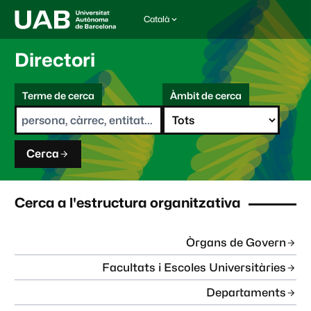
Català
I
d
i
Directori
o
m
C
a
Terme de cerca
Àmbit de cerca
s
e
e
r
l
c
e
a
c
Cerca
c
i
o
n
Cerca a l'estructura organitzativa
a
t
:
Òrgans de Govern
Facultats i Escoles Universitàries
Departaments