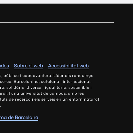
ades
Sobre el web
Accessibilitat web
e, pública i capdavantera. Líder als rànquings
ecerca. Barcelonina, catalana i internacional.
 solidària, diversa i igualitària, sostenible i
tural. I una universitat de campus, amb les
tituts de recerca i els serveis en un entorn natural
.
oma de Barcelona