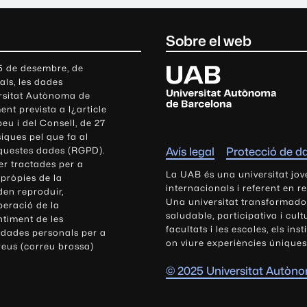
Sobre el web
U
 5 de desembre, de
als, les dades
n
ersitat Autònoma de
i
nt prevista a l¿article
v
eu i del Consell, de 27
e
siques pel que fa al
r
aquestes dades (RGPD).
Avís legal
Protecció de d
s
r tractades per a
i
La UAB és una universitat jov
 pròpies de la
t
internacionals i referent en r
den reproduir,
Una universitat transformadora,
a
peració de la
saludable, participativa i cul
t
ntiment de les
facultats i les escoles, els ins
 dades personals per a
A
on viure experiències úniques
reus (correu brossa)
u
t
© 2025 Universitat Autòn
ò
n