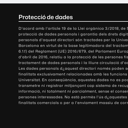
C
Protecció de dades
o
D'acord amb l'article 19 de la Llei orgànica 3/2018, de
protecció de dades personals i garantia dels drets digit
n
personals d'aquest directori són tractades per la Univ
Barcelona en virtut de la base legitimadora del tractame
t
6.1.f) del Reglament (UE) 2016/679, del Parlament Europ
d'abril de 2016, relatiu a la protecció de les persones fí
a
tractament de dades personals i la lliure circulació d'
Les dades personals d¿aquest directori només poden se
c
finalitats exclusivament relacionades amb les funcions
Universitat. En conseqüència, aquestes dades no es po
t
transmetre ni registrar mitjançant cap sistema de recu
e
informació, ni totalment ni parcialment, sense el conse
persones interessades. No està permès l'ús d¿aquestes
i
finalitats comercials o per a l'enviament massiu de cor
i
n