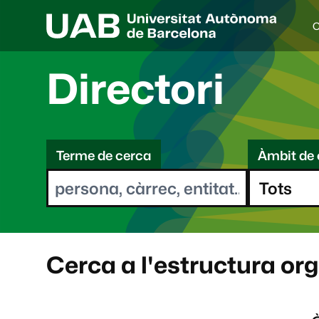
C
I
d
i
Directori
o
a
s
C
e
l
Terme de cerca
Àmbit de 
e
e
c
r
c
i
c
o
a
n
a
Cerca a l'estructura or
t
: