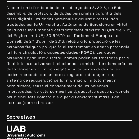
o
D'acord amb l'article 19 de la Llei orgànica 3/2018, de 5 de
n
desembre, de protecció de dades personals i garantia dels
t
drets digitals, les dades personals d'aquest directori són
tractades per la Universitat Autònoma de Barcelona en virtut
a
de la base legitimadora del tractament prevista a l¿article 6.1.f)
c
del Reglament (UE) 2016/679, del Parlament Europeu i del
t
Consell, de 27 d'abril de 2016, relatiu a la protecció de les
e
persones físiques pel que fa al tractament de dades personals i
la lliure circulació d'aquestes dades (RGPD). Les dades
i
personals d¿aquest directori només poden ser tractades per a
i
finalitats exclusivament relacionades amb les funcions pròpies
n
de la Universitat. En conseqüència, aquestes dades no es
poden reproduir, transmetre ni registrar mitjançant cap
f
sistema de recuperació de la informació, ni totalment ni
o
parcialment, sense el consentiment de les persones
r
interessades. No està permès l'ús d¿aquestes dades personals
m
per a finalitats comercials o per a l'enviament massiu de
correus (correu brossa)
a
c
Sobre el web
i
ó
U
l
n
i