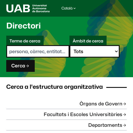
Català
I
d
i
Directori
o
m
C
a
Terme de cerca
Àmbit de cerca
s
e
e
r
l
c
e
a
c
Cerca
c
i
o
n
Cerca a l'estructura organitzativa
a
t
:
Òrgans de Govern
Facultats i Escoles Universitàries
Departaments