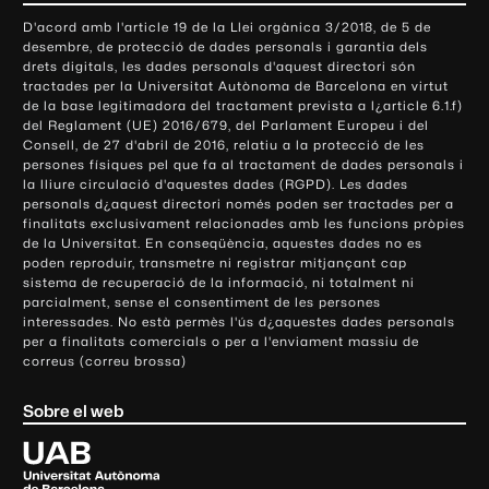
o
D'acord amb l'article 19 de la Llei orgànica 3/2018, de 5 de
n
desembre, de protecció de dades personals i garantia dels
t
drets digitals, les dades personals d'aquest directori són
tractades per la Universitat Autònoma de Barcelona en virtut
a
de la base legitimadora del tractament prevista a l¿article 6.1.f)
c
del Reglament (UE) 2016/679, del Parlament Europeu i del
t
Consell, de 27 d'abril de 2016, relatiu a la protecció de les
e
persones físiques pel que fa al tractament de dades personals i
la lliure circulació d'aquestes dades (RGPD). Les dades
i
personals d¿aquest directori només poden ser tractades per a
i
finalitats exclusivament relacionades amb les funcions pròpies
n
de la Universitat. En conseqüència, aquestes dades no es
poden reproduir, transmetre ni registrar mitjançant cap
f
sistema de recuperació de la informació, ni totalment ni
o
parcialment, sense el consentiment de les persones
r
interessades. No està permès l'ús d¿aquestes dades personals
m
per a finalitats comercials o per a l'enviament massiu de
correus (correu brossa)
a
c
Sobre el web
i
ó
U
l
n
i