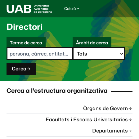
Català
I
d
i
Directori
o
m
C
a
Terme de cerca
Àmbit de cerca
s
e
e
r
l
c
e
a
c
Cerca
c
i
o
n
Cerca a l'estructura organitzativa
a
t
:
Òrgans de Govern
Facultats i Escoles Universitàries
Departaments