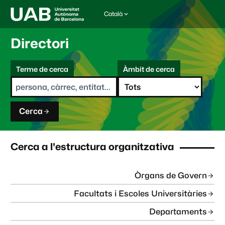
Català
I
d
i
Directori
o
m
C
a
Terme de cerca
Àmbit de cerca
s
e
e
r
l
c
e
a
c
Cerca
c
i
o
n
Cerca a l'estructura organitzativa
a
t
:
Òrgans de Govern
Facultats i Escoles Universitàries
Departaments