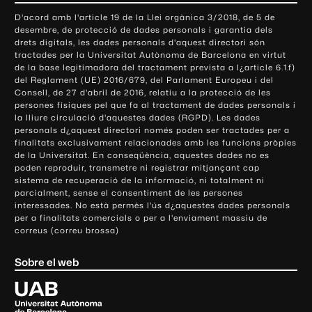
o
D'acord amb l'article 19 de la Llei orgànica 3/2018, de 5 de
n
desembre, de protecció de dades personals i garantia dels
t
drets digitals, les dades personals d'aquest directori són
tractades per la Universitat Autònoma de Barcelona en virtut
a
de la base legitimadora del tractament prevista a l¿article 6.1.f)
c
del Reglament (UE) 2016/679, del Parlament Europeu i del
t
Consell, de 27 d'abril de 2016, relatiu a la protecció de les
e
persones físiques pel que fa al tractament de dades personals i
la lliure circulació d'aquestes dades (RGPD). Les dades
i
personals d¿aquest directori només poden ser tractades per a
i
finalitats exclusivament relacionades amb les funcions pròpies
n
de la Universitat. En conseqüència, aquestes dades no es
poden reproduir, transmetre ni registrar mitjançant cap
f
sistema de recuperació de la informació, ni totalment ni
o
parcialment, sense el consentiment de les persones
r
interessades. No està permès l'ús d¿aquestes dades personals
m
per a finalitats comercials o per a l'enviament massiu de
correus (correu brossa)
a
c
Sobre el web
i
ó
U
l
n
i