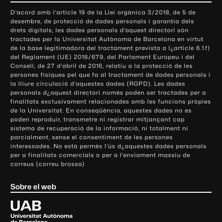
o
D'acord amb l'article 19 de la Llei orgànica 3/2018, de 5 de
n
desembre, de protecció de dades personals i garantia dels
t
drets digitals, les dades personals d'aquest directori són
tractades per la Universitat Autònoma de Barcelona en virtut
a
de la base legitimadora del tractament prevista a l¿article 6.1.f)
c
del Reglament (UE) 2016/679, del Parlament Europeu i del
t
Consell, de 27 d'abril de 2016, relatiu a la protecció de les
e
persones físiques pel que fa al tractament de dades personals i
la lliure circulació d'aquestes dades (RGPD). Les dades
i
personals d¿aquest directori només poden ser tractades per a
i
finalitats exclusivament relacionades amb les funcions pròpies
n
de la Universitat. En conseqüència, aquestes dades no es
poden reproduir, transmetre ni registrar mitjançant cap
f
sistema de recuperació de la informació, ni totalment ni
o
parcialment, sense el consentiment de les persones
r
interessades. No està permès l'ús d¿aquestes dades personals
m
per a finalitats comercials o per a l'enviament massiu de
correus (correu brossa)
a
c
Sobre el web
i
ó
U
l
n
i