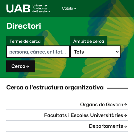
Català
I
d
i
Directori
o
m
C
a
Terme de cerca
Àmbit de cerca
s
e
e
r
l
c
e
a
c
Cerca
c
i
o
n
Cerca a l'estructura organitzativa
a
t
:
Òrgans de Govern
Facultats i Escoles Universitàries
Departaments