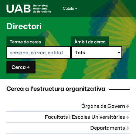
Català
I
d
i
Directori
o
m
C
a
Terme de cerca
Àmbit de cerca
s
e
e
r
l
c
e
a
c
Cerca
c
i
o
n
Cerca a l'estructura organitzativa
a
t
:
Òrgans de Govern
Facultats i Escoles Universitàries
Departaments