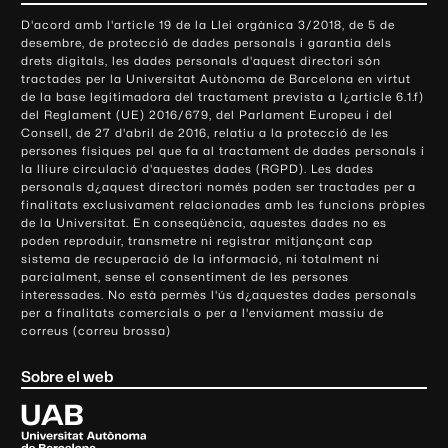
o
D'acord amb l'article 19 de la Llei orgànica 3/2018, de 5 de
n
desembre, de protecció de dades personals i garantia dels
t
drets digitals, les dades personals d'aquest directori són
tractades per la Universitat Autònoma de Barcelona en virtut
a
de la base legitimadora del tractament prevista a l¿article 6.1.f)
c
del Reglament (UE) 2016/679, del Parlament Europeu i del
t
Consell, de 27 d'abril de 2016, relatiu a la protecció de les
e
persones físiques pel que fa al tractament de dades personals i
la lliure circulació d'aquestes dades (RGPD). Les dades
i
personals d¿aquest directori només poden ser tractades per a
i
finalitats exclusivament relacionades amb les funcions pròpies
n
de la Universitat. En conseqüència, aquestes dades no es
poden reproduir, transmetre ni registrar mitjançant cap
f
sistema de recuperació de la informació, ni totalment ni
o
parcialment, sense el consentiment de les persones
r
interessades. No està permès l'ús d¿aquestes dades personals
m
per a finalitats comercials o per a l'enviament massiu de
correus (correu brossa)
a
c
Sobre el web
i
ó
U
l
n
i