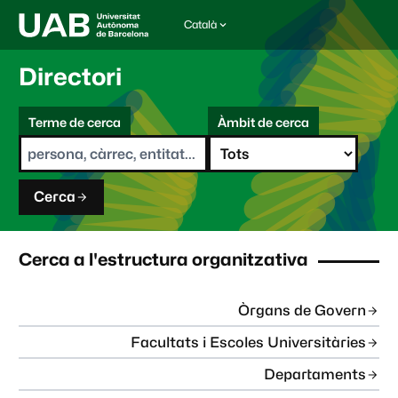
Català
I
d
i
Directori
o
m
C
a
Terme de cerca
Àmbit de cerca
s
e
e
r
l
c
e
a
c
Cerca
c
i
o
n
Cerca a l'estructura organitzativa
a
t
:
Òrgans de Govern
Facultats i Escoles Universitàries
Departaments