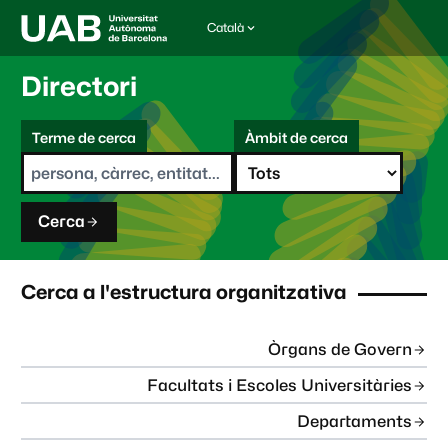
Català
I
d
i
Directori
o
m
C
a
Terme de cerca
Àmbit de cerca
s
e
e
r
l
c
e
a
c
Cerca
c
i
o
n
Cerca a l'estructura organitzativa
a
t
:
Òrgans de Govern
Facultats i Escoles Universitàries
Departaments