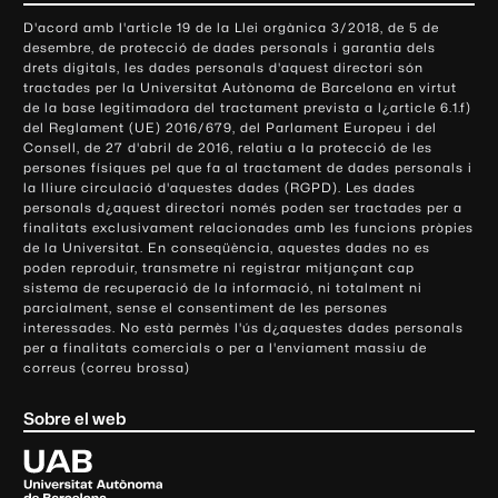
o
D'acord amb l'article 19 de la Llei orgànica 3/2018, de 5 de
n
desembre, de protecció de dades personals i garantia dels
t
drets digitals, les dades personals d'aquest directori són
tractades per la Universitat Autònoma de Barcelona en virtut
a
de la base legitimadora del tractament prevista a l¿article 6.1.f)
c
del Reglament (UE) 2016/679, del Parlament Europeu i del
t
Consell, de 27 d'abril de 2016, relatiu a la protecció de les
e
persones físiques pel que fa al tractament de dades personals i
la lliure circulació d'aquestes dades (RGPD). Les dades
i
personals d¿aquest directori només poden ser tractades per a
i
finalitats exclusivament relacionades amb les funcions pròpies
n
de la Universitat. En conseqüència, aquestes dades no es
poden reproduir, transmetre ni registrar mitjançant cap
f
sistema de recuperació de la informació, ni totalment ni
o
parcialment, sense el consentiment de les persones
r
interessades. No està permès l'ús d¿aquestes dades personals
m
per a finalitats comercials o per a l'enviament massiu de
correus (correu brossa)
a
c
Sobre el web
i
ó
U
l
n
i