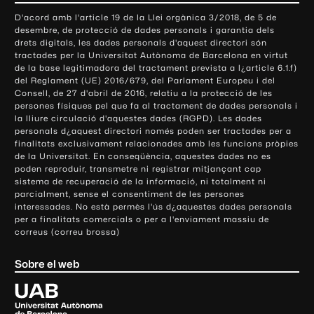
o
D'acord amb l'article 19 de la Llei orgànica 3/2018, de 5 de
n
desembre, de protecció de dades personals i garantia dels
t
drets digitals, les dades personals d'aquest directori són
tractades per la Universitat Autònoma de Barcelona en virtut
a
de la base legitimadora del tractament prevista a l¿article 6.1.f)
c
del Reglament (UE) 2016/679, del Parlament Europeu i del
t
Consell, de 27 d'abril de 2016, relatiu a la protecció de les
e
persones físiques pel que fa al tractament de dades personals i
la lliure circulació d'aquestes dades (RGPD). Les dades
i
personals d¿aquest directori només poden ser tractades per a
i
finalitats exclusivament relacionades amb les funcions pròpies
n
de la Universitat. En conseqüència, aquestes dades no es
poden reproduir, transmetre ni registrar mitjançant cap
f
sistema de recuperació de la informació, ni totalment ni
o
parcialment, sense el consentiment de les persones
r
interessades. No està permès l'ús d¿aquestes dades personals
m
per a finalitats comercials o per a l'enviament massiu de
correus (correu brossa)
a
c
Sobre el web
i
ó
U
l
n
i