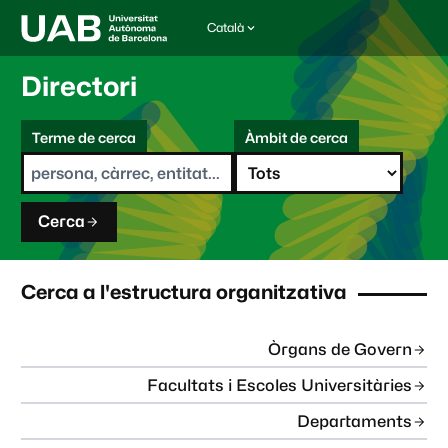
Català
I
d
i
Directori
o
m
C
a
Terme de cerca
Àmbit de cerca
s
e
e
r
l
c
e
a
c
Cerca
c
i
o
n
Cerca a l'estructura organitzativa
a
t
:
Òrgans de Govern
Facultats i Escoles Universitàries
Departaments