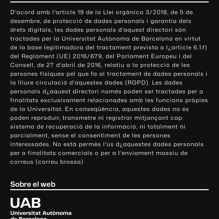
o
D'acord amb l'article 19 de la Llei orgànica 3/2018, de 5 de
n
desembre, de protecció de dades personals i garantia dels
t
drets digitals, les dades personals d'aquest directori són
tractades per la Universitat Autònoma de Barcelona en virtut
a
de la base legitimadora del tractament prevista a l¿article 6.1.f)
c
del Reglament (UE) 2016/679, del Parlament Europeu i del
t
Consell, de 27 d'abril de 2016, relatiu a la protecció de les
e
persones físiques pel que fa al tractament de dades personals i
la lliure circulació d'aquestes dades (RGPD). Les dades
i
personals d¿aquest directori només poden ser tractades per a
i
finalitats exclusivament relacionades amb les funcions pròpies
n
de la Universitat. En conseqüència, aquestes dades no es
poden reproduir, transmetre ni registrar mitjançant cap
f
sistema de recuperació de la informació, ni totalment ni
o
parcialment, sense el consentiment de les persones
r
interessades. No està permès l'ús d¿aquestes dades personals
m
per a finalitats comercials o per a l'enviament massiu de
correus (correu brossa)
a
c
Sobre el web
i
ó
U
l
n
i