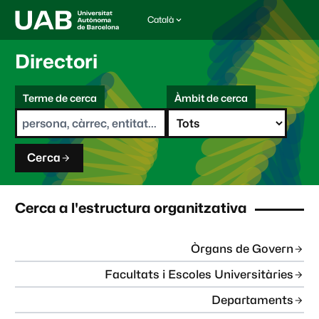
Català
I
d
i
Directori
o
m
C
a
Terme de cerca
Àmbit de cerca
s
e
e
r
l
c
e
a
c
Cerca
c
i
o
n
Cerca a l'estructura organitzativa
a
t
:
Òrgans de Govern
Facultats i Escoles Universitàries
Departaments