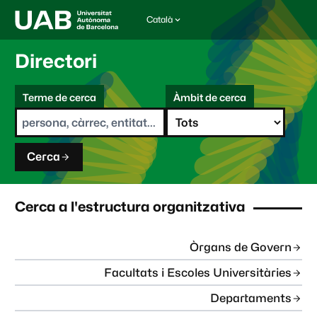
Català
I
d
i
Directori
o
m
C
a
Terme de cerca
Àmbit de cerca
s
e
e
r
l
c
e
a
c
Cerca
c
i
o
n
Cerca a l'estructura organitzativa
a
t
:
Òrgans de Govern
Facultats i Escoles Universitàries
Departaments