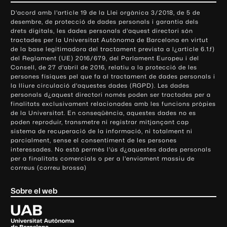
o
D'acord amb l'article 19 de la Llei orgànica 3/2018, de 5 de
n
desembre, de protecció de dades personals i garantia dels
t
drets digitals, les dades personals d'aquest directori són
tractades per la Universitat Autònoma de Barcelona en virtut
a
de la base legitimadora del tractament prevista a l¿article 6.1.f)
c
del Reglament (UE) 2016/679, del Parlament Europeu i del
t
Consell, de 27 d'abril de 2016, relatiu a la protecció de les
e
persones físiques pel que fa al tractament de dades personals i
la lliure circulació d'aquestes dades (RGPD). Les dades
i
personals d¿aquest directori només poden ser tractades per a
i
finalitats exclusivament relacionades amb les funcions pròpies
n
de la Universitat. En conseqüència, aquestes dades no es
poden reproduir, transmetre ni registrar mitjançant cap
f
sistema de recuperació de la informació, ni totalment ni
o
parcialment, sense el consentiment de les persones
r
interessades. No està permès l'ús d¿aquestes dades personals
m
per a finalitats comercials o per a l'enviament massiu de
correus (correu brossa)
a
c
Sobre el web
i
ó
U
l
n
i