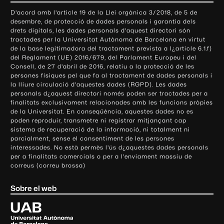
o
D'acord amb l'article 19 de la Llei orgànica 3/2018, de 5 de
n
desembre, de protecció de dades personals i garantia dels
t
drets digitals, les dades personals d'aquest directori són
tractades per la Universitat Autònoma de Barcelona en virtut
a
de la base legitimadora del tractament prevista a l¿article 6.1.f)
c
del Reglament (UE) 2016/679, del Parlament Europeu i del
t
Consell, de 27 d'abril de 2016, relatiu a la protecció de les
e
persones físiques pel que fa al tractament de dades personals i
la lliure circulació d'aquestes dades (RGPD). Les dades
i
personals d¿aquest directori només poden ser tractades per a
i
finalitats exclusivament relacionades amb les funcions pròpies
n
de la Universitat. En conseqüència, aquestes dades no es
poden reproduir, transmetre ni registrar mitjançant cap
f
sistema de recuperació de la informació, ni totalment ni
o
parcialment, sense el consentiment de les persones
r
interessades. No està permès l'ús d¿aquestes dades personals
m
per a finalitats comercials o per a l'enviament massiu de
correus (correu brossa)
a
c
Sobre el web
i
ó
U
l
n
i