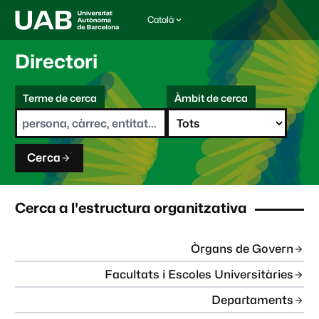
Català
I
d
i
Directori
o
m
C
a
Terme de cerca
Àmbit de cerca
s
e
e
r
l
c
e
a
c
Cerca
c
i
o
n
Cerca a l'estructura organitzativa
a
t
:
Òrgans de Govern
Facultats i Escoles Universitàries
Departaments