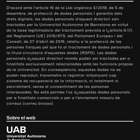
o
D'acord amb l'article 19 de la Llei orgànica 3/2018, de 5 de
n
desembre, de protecció de dades personals i garantia dels
t
drets digitals, les dades personals d'aquest directori són
tractades per la Universitat Autònoma de Barcelona en virtut
a
de la base legitimadora del tractament prevista a l¿article 6.1.f)
c
del Reglament (UE) 2016/679, del Parlament Europeu i del
t
Consell, de 27 d'abril de 2016, relatiu a la protecció de les
e
persones físiques pel que fa al tractament de dades personals i
la lliure circulació d'aquestes dades (RGPD). Les dades
i
personals d¿aquest directori només poden ser tractades per a
i
finalitats exclusivament relacionades amb les funcions pròpies
n
de la Universitat. En conseqüència, aquestes dades no es
poden reproduir, transmetre ni registrar mitjançant cap
f
sistema de recuperació de la informació, ni totalment ni
o
parcialment, sense el consentiment de les persones
r
interessades. No està permès l'ús d¿aquestes dades personals
m
per a finalitats comercials o per a l'enviament massiu de
correus (correu brossa)
a
c
Sobre el web
i
ó
U
l
n
i