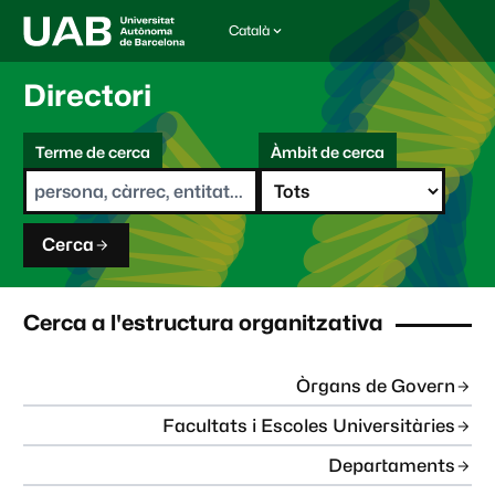
Català
I
d
i
Directori
o
m
C
a
Terme de cerca
Àmbit de cerca
s
e
e
r
l
c
e
a
c
Cerca
c
i
o
n
Cerca a l'estructura organitzativa
a
t
:
Òrgans de Govern
Facultats i Escoles Universitàries
Departaments