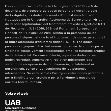
o
D'acord amb l'article 19 de la Llei orgànica 3/2018, de 5 de
n
desembre, de protecció de dades personals i garantia dels
t
drets digitals, les dades personals d'aquest directori són
tractades per la Universitat Autònoma de Barcelona en virtut
a
de la base legitimadora del tractament prevista a l¿article 6.1.f)
c
del Reglament (UE) 2016/679, del Parlament Europeu i del
t
Consell, de 27 d'abril de 2016, relatiu a la protecció de les
e
persones físiques pel que fa al tractament de dades personals i
la lliure circulació d'aquestes dades (RGPD). Les dades
i
personals d¿aquest directori només poden ser tractades per a
i
finalitats exclusivament relacionades amb les funcions pròpies
n
de la Universitat. En conseqüència, aquestes dades no es
poden reproduir, transmetre ni registrar mitjançant cap
f
sistema de recuperació de la informació, ni totalment ni
o
parcialment, sense el consentiment de les persones
r
interessades. No està permès l'ús d¿aquestes dades personals
m
per a finalitats comercials o per a l'enviament massiu de
correus (correu brossa)
a
c
Sobre el web
i
ó
U
l
n
i