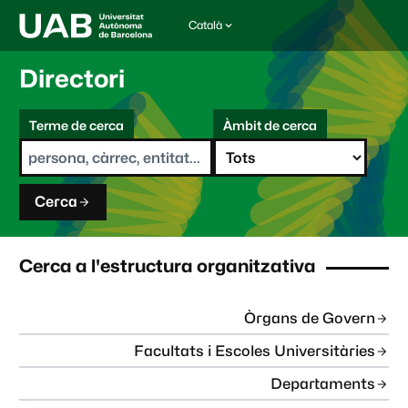
Català
I
d
i
Directori
o
m
C
a
Terme de cerca
Àmbit de cerca
s
e
e
r
l
c
e
a
c
Cerca
c
i
o
n
Cerca a l'estructura organitzativa
a
t
:
Òrgans de Govern
Facultats i Escoles Universitàries
Departaments