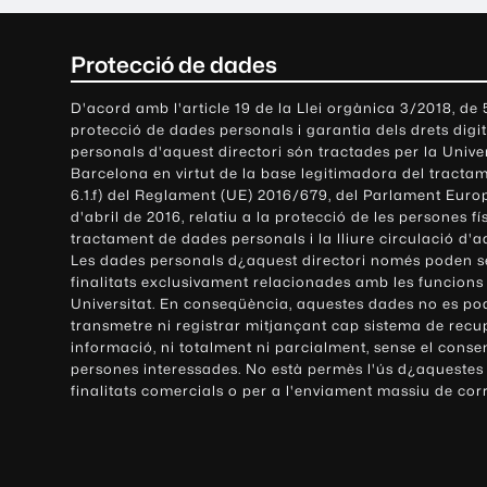
C
Protecció de dades
o
D'acord amb l'article 19 de la Llei orgànica 3/2018, de
protecció de dades personals i garantia dels drets digit
n
personals d'aquest directori són tractades per la Univ
Barcelona en virtut de la base legitimadora del tractame
t
6.1.f) del Reglament (UE) 2016/679, del Parlament Europ
d'abril de 2016, relatiu a la protecció de les persones fí
a
tractament de dades personals i la lliure circulació d'
Les dades personals d¿aquest directori només poden se
c
finalitats exclusivament relacionades amb les funcions
Universitat. En conseqüència, aquestes dades no es po
t
transmetre ni registrar mitjançant cap sistema de recu
e
informació, ni totalment ni parcialment, sense el conse
persones interessades. No està permès l'ús d¿aquestes
i
finalitats comercials o per a l'enviament massiu de cor
i
n