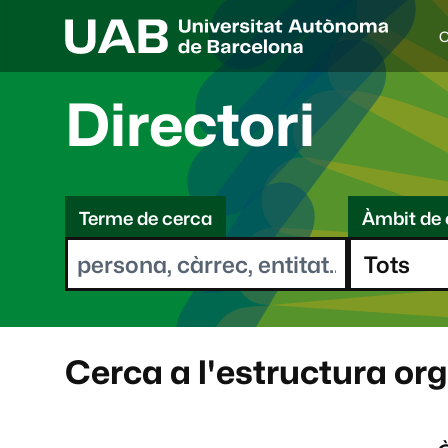
C
I
d
i
Directori
o
a
s
C
e
l
Terme de cerca
Àmbit de 
e
e
c
r
c
i
c
o
a
n
a
Cerca a l'estructura or
t
: