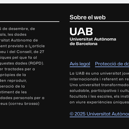
Sobre el web
U
 5 de desembre, de
als, les dades
n
ersitat Autònoma de
i
nt prevista a l¿article
v
eu i del Consell, de 27
e
siques pel que fa al
r
aquestes dades (RGPD).
Avís legal
Protecció de d
s
r tractades per a
i
La UAB és una universitat jov
 pròpies de la
t
internacionals i referent en r
den reproduir,
Una universitat transformadora,
a
peració de la
saludable, participativa i cul
t
ntiment de les
facultats i les escoles, els ins
 dades personals per a
A
on viure experiències úniques
reus (correu brossa)
u
t
© 2025 Universitat Autòn
ò
n