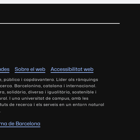
ades
Sobre el web
Accessibilitat web
e, pública i capdavantera. Líder als rànquings
ecerca. Barcelonina, catalana i internacional.
 solidària, diversa i igualitària, sostenible i
tural. I una universitat de campus, amb les
tituts de recerca i els serveis en un entorn natural
.
oma de Barcelona