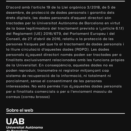
o
D'acord amb l'article 19 de la Llei orgànica 3/2018, de 5 de
n
desembre, de protecció de dades personals i garantia dels
t
drets digitals, les dades personals d'aquest directori són
tractades per la Universitat Autònoma de Barcelona en virtut
a
de la base legitimadora del tractament prevista a l¿article 6.1.f)
c
del Reglament (UE) 2016/679, del Parlament Europeu i del
t
Consell, de 27 d'abril de 2016, relatiu a la protecció de les
e
persones físiques pel que fa al tractament de dades personals i
la lliure circulació d'aquestes dades (RGPD). Les dades
i
personals d¿aquest directori només poden ser tractades per a
i
finalitats exclusivament relacionades amb les funcions pròpies
n
de la Universitat. En conseqüència, aquestes dades no es
poden reproduir, transmetre ni registrar mitjançant cap
f
sistema de recuperació de la informació, ni totalment ni
o
parcialment, sense el consentiment de les persones
r
interessades. No està permès l'ús d¿aquestes dades personals
m
per a finalitats comercials o per a l'enviament massiu de
correus (correu brossa)
a
c
Sobre el web
i
ó
U
l
n
i