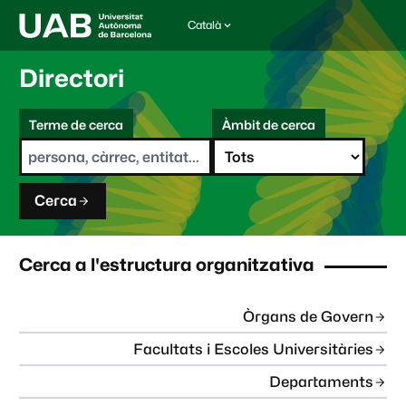
Català
I
d
i
Directori
o
m
C
a
Terme de cerca
Àmbit de cerca
s
e
e
r
l
c
e
a
c
Cerca
c
i
o
n
Cerca a l'estructura organitzativa
a
t
:
Òrgans de Govern
Facultats i Escoles Universitàries
Departaments