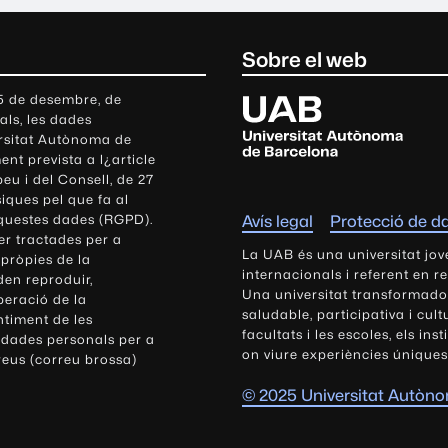
Sobre el web
U
 5 de desembre, de
als, les dades
n
ersitat Autònoma de
i
nt prevista a l¿article
v
eu i del Consell, de 27
e
siques pel que fa al
r
aquestes dades (RGPD).
Avís legal
Protecció de d
s
r tractades per a
i
La UAB és una universitat jov
 pròpies de la
t
internacionals i referent en r
den reproduir,
Una universitat transformadora,
a
peració de la
saludable, participativa i cul
t
ntiment de les
facultats i les escoles, els ins
 dades personals per a
A
on viure experiències úniques
reus (correu brossa)
u
t
© 2025 Universitat Autòn
ò
n