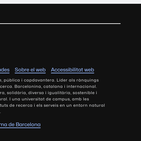
ades
Sobre el web
Accessibilitat web
e, pública i capdavantera. Líder als rànquings
ecerca. Barcelonina, catalana i internacional.
 solidària, diversa i igualitària, sostenible i
tural. I una universitat de campus, amb les
tituts de recerca i els serveis en un entorn natural
.
oma de Barcelona