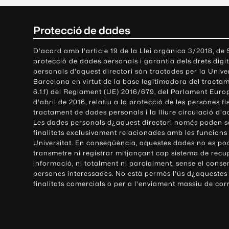
C
Protecció de dades
o
D'acord amb l'article 19 de la Llei orgànica 3/2018, de
protecció de dades personals i garantia dels drets digit
n
personals d'aquest directori són tractades per la Univ
Barcelona en virtut de la base legitimadora del tractame
t
6.1.f) del Reglament (UE) 2016/679, del Parlament Europ
d'abril de 2016, relatiu a la protecció de les persones fí
a
tractament de dades personals i la lliure circulació d'
Les dades personals d¿aquest directori només poden se
c
finalitats exclusivament relacionades amb les funcions
Universitat. En conseqüència, aquestes dades no es po
t
transmetre ni registrar mitjançant cap sistema de recu
e
informació, ni totalment ni parcialment, sense el conse
persones interessades. No està permès l'ús d¿aquestes
i
finalitats comercials o per a l'enviament massiu de cor
i
n