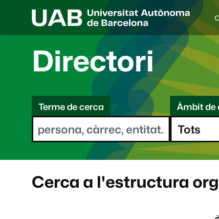
C
I
d
i
Directori
o
a
s
C
e
l
Terme de cerca
Àmbit de 
e
e
c
r
c
i
c
o
a
n
a
Cerca a l'estructura or
t
: