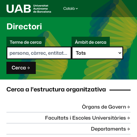
Català
I
d
i
Directori
o
m
C
a
Terme de cerca
Àmbit de cerca
s
e
e
r
l
c
e
a
c
Cerca
c
i
o
n
Cerca a l'estructura organitzativa
a
t
:
Òrgans de Govern
Facultats i Escoles Universitàries
Departaments