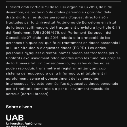
o
D'acord amb l'article 19 de la Llei orgànica 3/2018, de 5 de
n
desembre, de protecció de dades personals i garantia dels
t
drets digitals, les dades personals d'aquest directori són
tractades per la Universitat Autònoma de Barcelona en virtut
a
de la base legitimadora del tractament prevista a l¿article 6.1.f)
c
del Reglament (UE) 2016/679, del Parlament Europeu i del
t
Consell, de 27 d'abril de 2016, relatiu a la protecció de les
e
persones físiques pel que fa al tractament de dades personals i
la lliure circulació d'aquestes dades (RGPD). Les dades
i
personals d¿aquest directori només poden ser tractades per a
i
finalitats exclusivament relacionades amb les funcions pròpies
n
de la Universitat. En conseqüència, aquestes dades no es
poden reproduir, transmetre ni registrar mitjançant cap
f
sistema de recuperació de la informació, ni totalment ni
o
parcialment, sense el consentiment de les persones
r
interessades. No està permès l'ús d¿aquestes dades personals
m
per a finalitats comercials o per a l'enviament massiu de
correus (correu brossa)
a
c
Sobre el web
i
ó
U
l
n
i