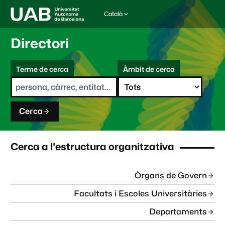
Català
I
d
i
Directori
o
m
C
a
Terme de cerca
Àmbit de cerca
s
e
e
r
l
c
e
a
c
Cerca
c
i
o
n
Cerca a l'estructura organitzativa
a
t
:
Òrgans de Govern
Facultats i Escoles Universitàries
Departaments