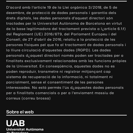
o
D'acord amb l'article 19 de la Llei orgànica 3/2018, de 5 de
n
desembre, de protecció de dades personals i garantia dels
t
drets digitals, les dades personals d'aquest directori són
tractades per la Universitat Autònoma de Barcelona en virtut
a
de la base legitimadora del tractament prevista a l¿article 6.1.f)
c
del Reglament (UE) 2016/679, del Parlament Europeu i del
t
Consell, de 27 d'abril de 2016, relatiu a la protecció de les
e
persones físiques pel que fa al tractament de dades personals i
la lliure circulació d'aquestes dades (RGPD). Les dades
i
personals d¿aquest directori només poden ser tractades per a
i
finalitats exclusivament relacionades amb les funcions pròpies
n
de la Universitat. En conseqüència, aquestes dades no es
poden reproduir, transmetre ni registrar mitjançant cap
f
sistema de recuperació de la informació, ni totalment ni
o
parcialment, sense el consentiment de les persones
r
interessades. No està permès l'ús d¿aquestes dades personals
m
per a finalitats comercials o per a l'enviament massiu de
correus (correu brossa)
a
c
Sobre el web
i
ó
U
l
n
i