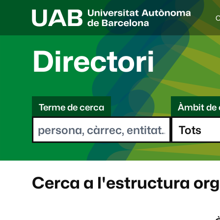
C
I
d
i
Directori
o
a
s
C
e
l
Terme de cerca
Àmbit de 
e
e
c
r
c
i
c
o
a
n
a
Cerca a l'estructura or
t
: