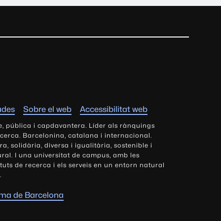
ades
Sobre el web
Accessibilitat web
e, pública i capdavantera. Líder als rànquings
ecerca. Barcelonina, catalana i internacional.
 solidària, diversa i igualitària, sostenible i
tural. I una universitat de campus, amb les
tituts de recerca i els serveis en un entorn natural
.
oma de Barcelona