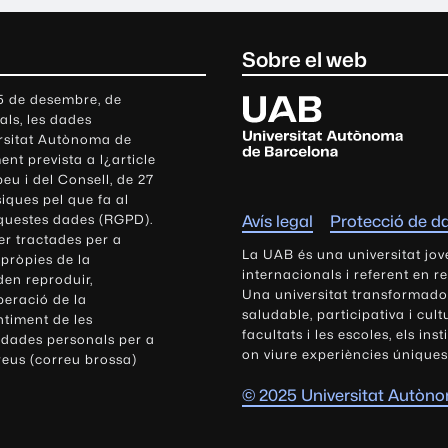
Sobre el web
U
 5 de desembre, de
als, les dades
n
ersitat Autònoma de
i
nt prevista a l¿article
v
eu i del Consell, de 27
e
siques pel que fa al
r
aquestes dades (RGPD).
Avís legal
Protecció de d
s
r tractades per a
i
La UAB és una universitat jov
 pròpies de la
t
internacionals i referent en r
den reproduir,
Una universitat transformadora,
a
peració de la
saludable, participativa i cul
t
ntiment de les
facultats i les escoles, els ins
 dades personals per a
A
on viure experiències úniques
reus (correu brossa)
u
t
© 2025 Universitat Autòn
ò
n