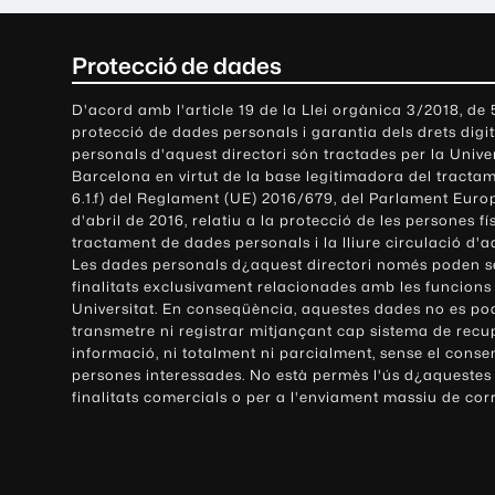
C
Protecció de dades
o
D'acord amb l'article 19 de la Llei orgànica 3/2018, de
protecció de dades personals i garantia dels drets digit
n
personals d'aquest directori són tractades per la Univ
Barcelona en virtut de la base legitimadora del tractame
t
6.1.f) del Reglament (UE) 2016/679, del Parlament Europ
d'abril de 2016, relatiu a la protecció de les persones fí
a
tractament de dades personals i la lliure circulació d'
Les dades personals d¿aquest directori només poden se
c
finalitats exclusivament relacionades amb les funcions
Universitat. En conseqüència, aquestes dades no es po
t
transmetre ni registrar mitjançant cap sistema de recu
e
informació, ni totalment ni parcialment, sense el conse
persones interessades. No està permès l'ús d¿aquestes
i
finalitats comercials o per a l'enviament massiu de cor
i
n