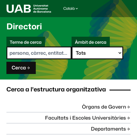
Català
I
d
i
Directori
o
m
C
a
Terme de cerca
Àmbit de cerca
s
e
e
r
l
c
e
a
c
Cerca
c
i
o
n
Cerca a l'estructura organitzativa
a
t
:
Òrgans de Govern
Facultats i Escoles Universitàries
Departaments