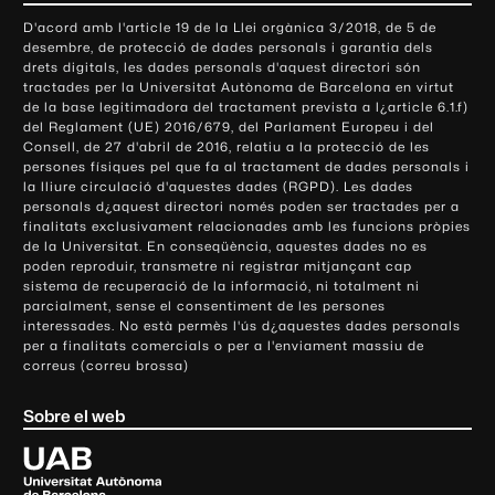
o
D'acord amb l'article 19 de la Llei orgànica 3/2018, de 5 de
n
desembre, de protecció de dades personals i garantia dels
t
drets digitals, les dades personals d'aquest directori són
tractades per la Universitat Autònoma de Barcelona en virtut
a
de la base legitimadora del tractament prevista a l¿article 6.1.f)
c
del Reglament (UE) 2016/679, del Parlament Europeu i del
t
Consell, de 27 d'abril de 2016, relatiu a la protecció de les
e
persones físiques pel que fa al tractament de dades personals i
la lliure circulació d'aquestes dades (RGPD). Les dades
i
personals d¿aquest directori només poden ser tractades per a
i
finalitats exclusivament relacionades amb les funcions pròpies
n
de la Universitat. En conseqüència, aquestes dades no es
poden reproduir, transmetre ni registrar mitjançant cap
f
sistema de recuperació de la informació, ni totalment ni
o
parcialment, sense el consentiment de les persones
r
interessades. No està permès l'ús d¿aquestes dades personals
m
per a finalitats comercials o per a l'enviament massiu de
correus (correu brossa)
a
c
Sobre el web
i
ó
U
l
n
i