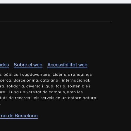
ades
Sobre el web
Accessibilitat web
e, pública i capdavantera. Líder als rànquings
ecerca. Barcelonina, catalana i internacional.
 solidària, diversa i igualitària, sostenible i
tural. I una universitat de campus, amb les
tituts de recerca i els serveis en un entorn natural
.
oma de Barcelona