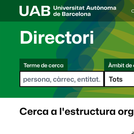
C
I
d
i
Directori
o
a
s
C
e
l
Terme de cerca
Àmbit de 
e
e
c
r
c
i
c
o
a
n
a
Cerca a l'estructura or
t
: