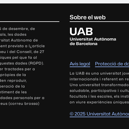
Sobre el web
U
 5 de desembre, de
als, les dades
n
ersitat Autònoma de
i
nt prevista a l¿article
v
eu i del Consell, de 27
e
siques pel que fa al
r
aquestes dades (RGPD).
Avís legal
Protecció de d
s
r tractades per a
i
La UAB és una universitat jov
 pròpies de la
t
internacionals i referent en r
den reproduir,
Una universitat transformadora,
a
peració de la
saludable, participativa i cul
t
ntiment de les
facultats i les escoles, els ins
 dades personals per a
A
on viure experiències úniques
reus (correu brossa)
u
t
© 2025 Universitat Autòn
ò
n