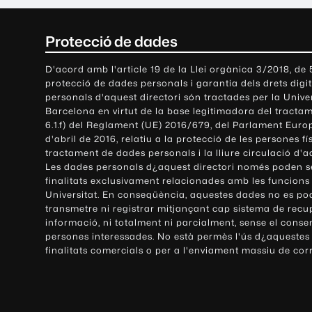
C
Protecció de dades
o
D'acord amb l'article 19 de la Llei orgànica 3/2018, de
protecció de dades personals i garantia dels drets digit
n
personals d'aquest directori són tractades per la Univ
Barcelona en virtut de la base legitimadora del tractame
t
6.1.f) del Reglament (UE) 2016/679, del Parlament Europ
d'abril de 2016, relatiu a la protecció de les persones fí
a
tractament de dades personals i la lliure circulació d'
Les dades personals d¿aquest directori només poden se
c
finalitats exclusivament relacionades amb les funcions
Universitat. En conseqüència, aquestes dades no es po
t
transmetre ni registrar mitjançant cap sistema de recu
e
informació, ni totalment ni parcialment, sense el conse
persones interessades. No està permès l'ús d¿aquestes
i
finalitats comercials o per a l'enviament massiu de cor
i
n