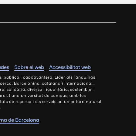
ades
Sobre el web
Accessibilitat web
e, pública i capdavantera. Líder als rànquings
ecerca. Barcelonina, catalana i internacional.
 solidària, diversa i igualitària, sostenible i
tural. I una universitat de campus, amb les
tituts de recerca i els serveis en un entorn natural
.
oma de Barcelona