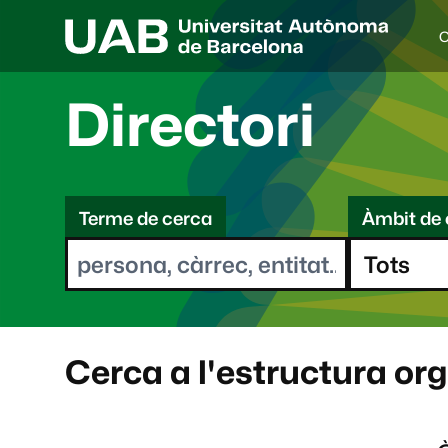
C
I
d
i
Directori
o
a
s
C
e
l
Terme de cerca
Àmbit de 
e
e
c
r
c
i
c
o
a
n
a
Cerca a l'estructura or
t
: