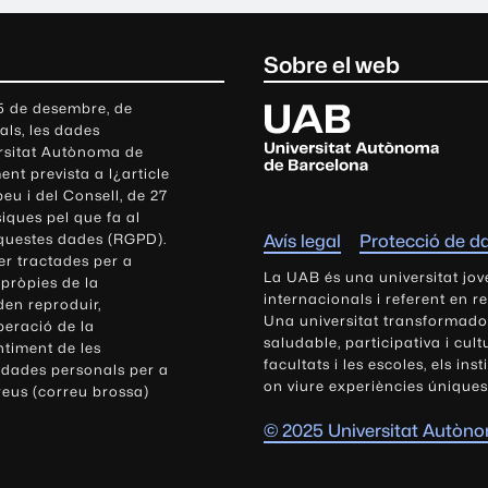
Sobre el web
U
 5 de desembre, de
als, les dades
n
ersitat Autònoma de
i
nt prevista a l¿article
v
eu i del Consell, de 27
e
siques pel que fa al
r
aquestes dades (RGPD).
Avís legal
Protecció de d
s
r tractades per a
i
La UAB és una universitat jov
 pròpies de la
t
internacionals i referent en r
den reproduir,
Una universitat transformadora,
a
peració de la
saludable, participativa i cul
t
ntiment de les
facultats i les escoles, els ins
 dades personals per a
A
on viure experiències úniques
reus (correu brossa)
u
t
© 2025 Universitat Autòn
ò
n