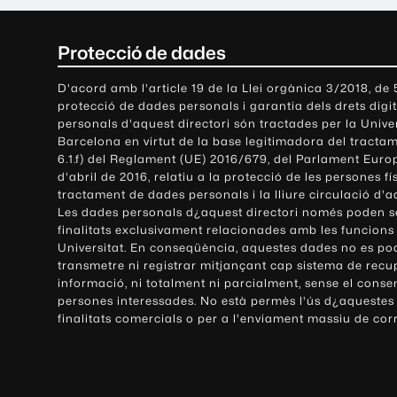
C
Protecció de dades
o
D'acord amb l'article 19 de la Llei orgànica 3/2018, de
protecció de dades personals i garantia dels drets digit
n
personals d'aquest directori són tractades per la Univ
Barcelona en virtut de la base legitimadora del tractame
t
6.1.f) del Reglament (UE) 2016/679, del Parlament Europ
d'abril de 2016, relatiu a la protecció de les persones fí
a
tractament de dades personals i la lliure circulació d'
Les dades personals d¿aquest directori només poden se
c
finalitats exclusivament relacionades amb les funcions
Universitat. En conseqüència, aquestes dades no es po
t
transmetre ni registrar mitjançant cap sistema de recu
e
informació, ni totalment ni parcialment, sense el conse
persones interessades. No està permès l'ús d¿aquestes
i
finalitats comercials o per a l'enviament massiu de cor
i
n