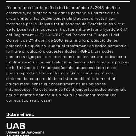
o
D'acord amb l'article 19 de la Llei orgànica 3/2018, de 5 de
n
desembre, de protecció de dades personals i garantia dels
t
drets digitals, les dades personals d'aquest directori són
tractades per la Universitat Autònoma de Barcelona en virtut
a
de la base legitimadora del tractament prevista a l¿article 6.1.f)
c
del Reglament (UE) 2016/679, del Parlament Europeu i del
t
Consell, de 27 d'abril de 2016, relatiu a la protecció de les
e
persones físiques pel que fa al tractament de dades personals i
la lliure circulació d'aquestes dades (RGPD). Les dades
i
personals d¿aquest directori només poden ser tractades per a
i
finalitats exclusivament relacionades amb les funcions pròpies
n
de la Universitat. En conseqüència, aquestes dades no es
poden reproduir, transmetre ni registrar mitjançant cap
f
sistema de recuperació de la informació, ni totalment ni
o
parcialment, sense el consentiment de les persones
r
interessades. No està permès l'ús d¿aquestes dades personals
m
per a finalitats comercials o per a l'enviament massiu de
correus (correu brossa)
a
c
Sobre el web
i
ó
U
l
n
i