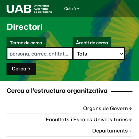
Català
I
d
i
Directori
o
m
C
a
Terme de cerca
Àmbit de cerca
s
e
e
r
l
c
e
a
c
Cerca
c
i
o
n
Cerca a l'estructura organitzativa
a
t
:
Òrgans de Govern
Facultats i Escoles Universitàries
Departaments