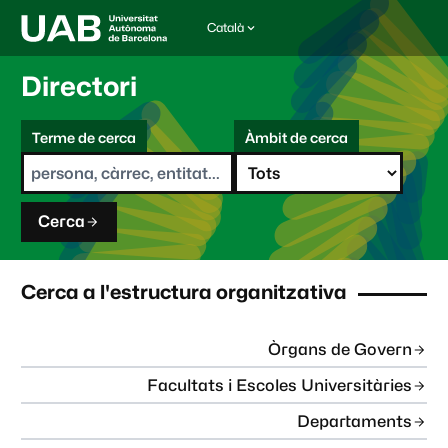
Català
I
d
i
Directori
o
m
C
a
Terme de cerca
Àmbit de cerca
s
e
e
r
l
c
e
a
c
Cerca
c
i
o
n
Cerca a l'estructura organitzativa
a
t
:
Òrgans de Govern
Facultats i Escoles Universitàries
Departaments