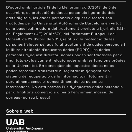
o
D'acord amb l'article 19 de la Llei orgànica 3/2018, de 5 de
n
desembre, de protecció de dades personals i garantia dels
t
drets digitals, les dades personals d'aquest directori són
tractades per la Universitat Autònoma de Barcelona en virtut
a
de la base legitimadora del tractament prevista a l¿article 6.1.f)
c
del Reglament (UE) 2016/679, del Parlament Europeu i del
t
Consell, de 27 d'abril de 2016, relatiu a la protecció de les
e
persones físiques pel que fa al tractament de dades personals i
la lliure circulació d'aquestes dades (RGPD). Les dades
i
personals d¿aquest directori només poden ser tractades per a
i
finalitats exclusivament relacionades amb les funcions pròpies
n
de la Universitat. En conseqüència, aquestes dades no es
poden reproduir, transmetre ni registrar mitjançant cap
f
sistema de recuperació de la informació, ni totalment ni
o
parcialment, sense el consentiment de les persones
r
interessades. No està permès l'ús d¿aquestes dades personals
m
per a finalitats comercials o per a l'enviament massiu de
correus (correu brossa)
a
c
Sobre el web
i
ó
U
l
n
i