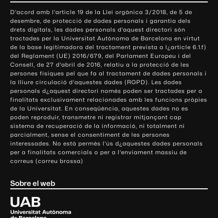
o
D'acord amb l'article 19 de la Llei orgànica 3/2018, de 5 de
n
desembre, de protecció de dades personals i garantia dels
t
drets digitals, les dades personals d'aquest directori són
tractades per la Universitat Autònoma de Barcelona en virtut
a
de la base legitimadora del tractament prevista a l¿article 6.1.f)
c
del Reglament (UE) 2016/679, del Parlament Europeu i del
t
Consell, de 27 d'abril de 2016, relatiu a la protecció de les
e
persones físiques pel que fa al tractament de dades personals i
la lliure circulació d'aquestes dades (RGPD). Les dades
i
personals d¿aquest directori només poden ser tractades per a
i
finalitats exclusivament relacionades amb les funcions pròpies
n
de la Universitat. En conseqüència, aquestes dades no es
poden reproduir, transmetre ni registrar mitjançant cap
f
sistema de recuperació de la informació, ni totalment ni
o
parcialment, sense el consentiment de les persones
r
interessades. No està permès l'ús d¿aquestes dades personals
m
per a finalitats comercials o per a l'enviament massiu de
correus (correu brossa)
a
c
Sobre el web
i
ó
U
l
n
i