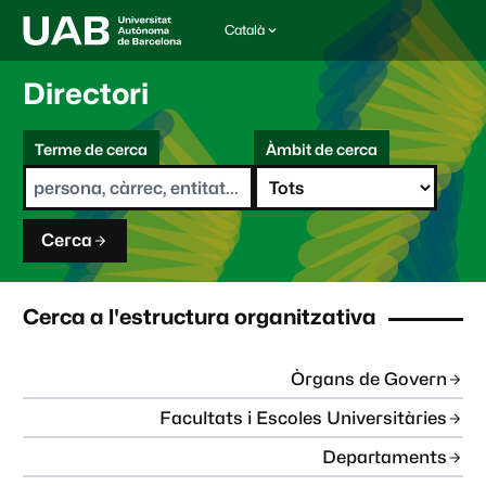
Català
I
d
i
Directori
o
m
C
a
Terme de cerca
Àmbit de cerca
s
e
e
r
l
c
e
a
c
Cerca
c
i
o
n
Cerca a l'estructura organitzativa
a
t
:
Òrgans de Govern
Facultats i Escoles Universitàries
Departaments