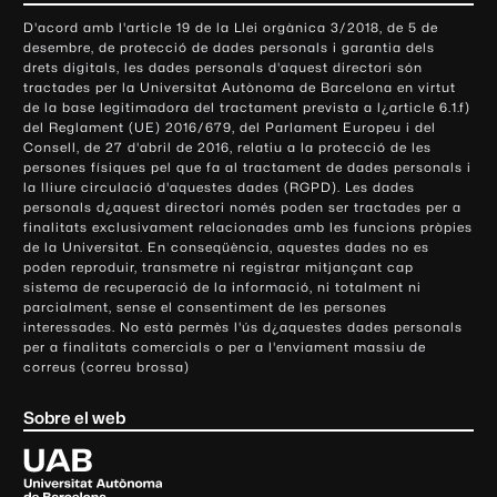
o
D'acord amb l'article 19 de la Llei orgànica 3/2018, de 5 de
n
desembre, de protecció de dades personals i garantia dels
t
drets digitals, les dades personals d'aquest directori són
tractades per la Universitat Autònoma de Barcelona en virtut
a
de la base legitimadora del tractament prevista a l¿article 6.1.f)
c
del Reglament (UE) 2016/679, del Parlament Europeu i del
t
Consell, de 27 d'abril de 2016, relatiu a la protecció de les
e
persones físiques pel que fa al tractament de dades personals i
la lliure circulació d'aquestes dades (RGPD). Les dades
i
personals d¿aquest directori només poden ser tractades per a
i
finalitats exclusivament relacionades amb les funcions pròpies
n
de la Universitat. En conseqüència, aquestes dades no es
poden reproduir, transmetre ni registrar mitjançant cap
f
sistema de recuperació de la informació, ni totalment ni
o
parcialment, sense el consentiment de les persones
r
interessades. No està permès l'ús d¿aquestes dades personals
m
per a finalitats comercials o per a l'enviament massiu de
correus (correu brossa)
a
c
Sobre el web
i
ó
U
l
n
i