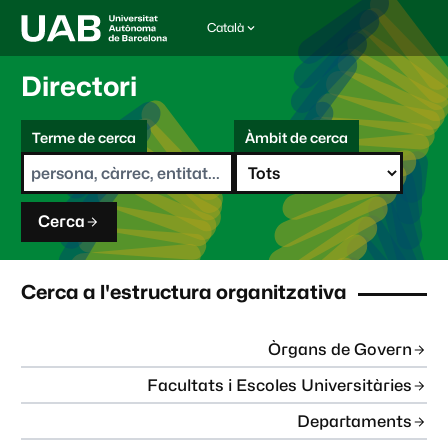
Català
I
d
i
Directori
o
m
C
a
Terme de cerca
Àmbit de cerca
s
e
e
r
l
c
e
a
c
Cerca
c
i
o
n
Cerca a l'estructura organitzativa
a
t
:
Òrgans de Govern
Facultats i Escoles Universitàries
Departaments