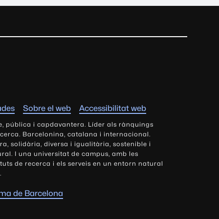
ades
Sobre el web
Accessibilitat web
e, pública i capdavantera. Líder als rànquings
ecerca. Barcelonina, catalana i internacional.
 solidària, diversa i igualitària, sostenible i
tural. I una universitat de campus, amb les
tituts de recerca i els serveis en un entorn natural
.
oma de Barcelona