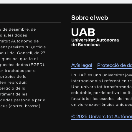
Sobre el web
U
 5 de desembre, de
als, les dades
n
ersitat Autònoma de
i
nt prevista a l¿article
v
eu i del Consell, de 27
e
siques pel que fa al
r
aquestes dades (RGPD).
Avís legal
Protecció de d
s
r tractades per a
i
La UAB és una universitat jov
 pròpies de la
t
internacionals i referent en r
den reproduir,
Una universitat transformadora,
a
peració de la
saludable, participativa i cul
t
ntiment de les
facultats i les escoles, els ins
 dades personals per a
A
on viure experiències úniques
reus (correu brossa)
u
t
© 2025 Universitat Autòn
ò
n