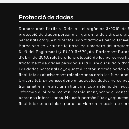
C
Protecció de dades
o
D'acord amb l'article 19 de la Llei orgànica 3/2018, de
protecció de dades personals i garantia dels drets digit
n
personals d'aquest directori són tractades per la Univ
Barcelona en virtut de la base legitimadora del tractame
t
6.1.f) del Reglament (UE) 2016/679, del Parlament Europ
d'abril de 2016, relatiu a la protecció de les persones fí
a
tractament de dades personals i la lliure circulació d'
Les dades personals d¿aquest directori només poden se
c
finalitats exclusivament relacionades amb les funcions
Universitat. En conseqüència, aquestes dades no es po
t
transmetre ni registrar mitjançant cap sistema de recu
e
informació, ni totalment ni parcialment, sense el conse
persones interessades. No està permès l'ús d¿aquestes
i
finalitats comercials o per a l'enviament massiu de cor
i
n