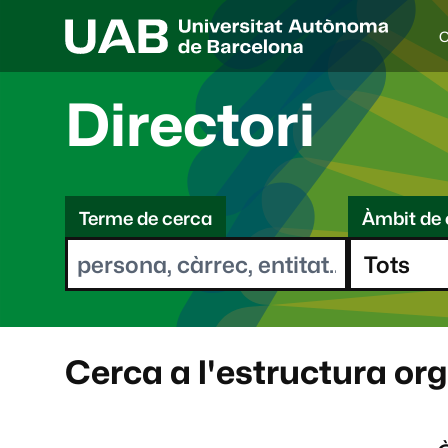
C
I
d
i
Directori
o
a
s
C
e
l
Terme de cerca
Àmbit de 
e
e
c
r
c
i
c
o
a
n
a
Cerca a l'estructura or
t
: