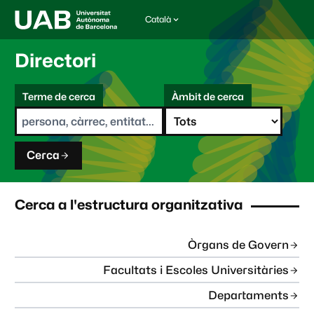
Català
I
d
i
Directori
o
m
C
a
Terme de cerca
Àmbit de cerca
s
e
e
r
l
c
e
a
c
Cerca
c
i
o
n
Cerca a l'estructura organitzativa
a
t
:
Òrgans de Govern
Facultats i Escoles Universitàries
Departaments