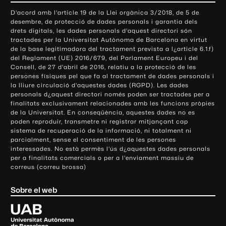
o
D'acord amb l'article 19 de la Llei orgànica 3/2018, de 5 de
n
desembre, de protecció de dades personals i garantia dels
t
drets digitals, les dades personals d'aquest directori són
tractades per la Universitat Autònoma de Barcelona en virtut
a
de la base legitimadora del tractament prevista a l¿article 6.1.f)
c
del Reglament (UE) 2016/679, del Parlament Europeu i del
t
Consell, de 27 d'abril de 2016, relatiu a la protecció de les
e
persones físiques pel que fa al tractament de dades personals i
la lliure circulació d'aquestes dades (RGPD). Les dades
i
personals d¿aquest directori només poden ser tractades per a
i
finalitats exclusivament relacionades amb les funcions pròpies
n
de la Universitat. En conseqüència, aquestes dades no es
poden reproduir, transmetre ni registrar mitjançant cap
f
sistema de recuperació de la informació, ni totalment ni
o
parcialment, sense el consentiment de les persones
r
interessades. No està permès l'ús d¿aquestes dades personals
m
per a finalitats comercials o per a l'enviament massiu de
correus (correu brossa)
a
c
Sobre el web
i
ó
U
l
n
i