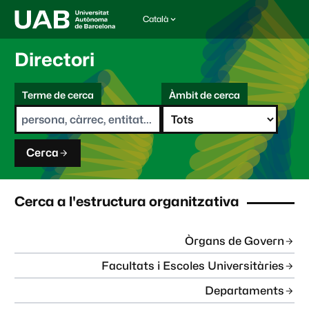
Català
I
d
i
Directori
o
m
C
a
Terme de cerca
Àmbit de cerca
s
e
e
r
l
c
e
a
c
Cerca
c
i
o
n
Cerca a l'estructura organitzativa
a
t
:
Òrgans de Govern
Facultats i Escoles Universitàries
Departaments