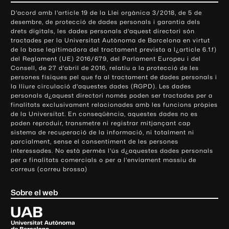
o
D'acord amb l'article 19 de la Llei orgànica 3/2018, de 5 de
n
desembre, de protecció de dades personals i garantia dels
t
drets digitals, les dades personals d'aquest directori són
tractades per la Universitat Autònoma de Barcelona en virtut
a
de la base legitimadora del tractament prevista a l¿article 6.1.f)
c
del Reglament (UE) 2016/679, del Parlament Europeu i del
t
Consell, de 27 d'abril de 2016, relatiu a la protecció de les
e
persones físiques pel que fa al tractament de dades personals i
la lliure circulació d'aquestes dades (RGPD). Les dades
i
personals d¿aquest directori només poden ser tractades per a
i
finalitats exclusivament relacionades amb les funcions pròpies
n
de la Universitat. En conseqüència, aquestes dades no es
poden reproduir, transmetre ni registrar mitjançant cap
f
sistema de recuperació de la informació, ni totalment ni
o
parcialment, sense el consentiment de les persones
r
interessades. No està permès l'ús d¿aquestes dades personals
m
per a finalitats comercials o per a l'enviament massiu de
correus (correu brossa)
a
c
Sobre el web
i
ó
U
l
n
i