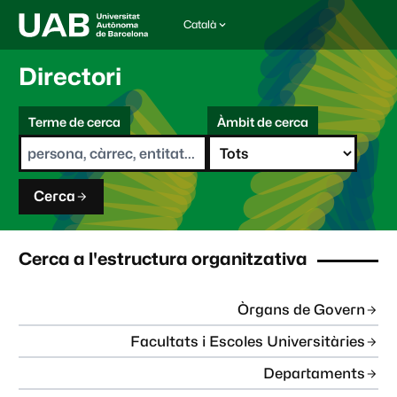
Català
I
d
i
Directori
o
m
C
a
Terme de cerca
Àmbit de cerca
s
e
e
r
l
c
e
a
c
Cerca
c
i
o
n
Cerca a l'estructura organitzativa
a
t
:
Òrgans de Govern
Facultats i Escoles Universitàries
Departaments