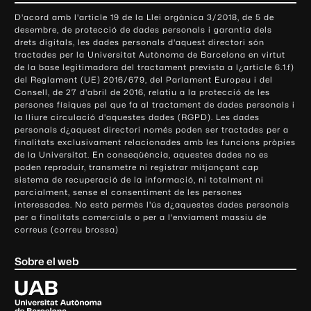
o
D'acord amb l'article 19 de la Llei orgànica 3/2018, de 5 de
n
desembre, de protecció de dades personals i garantia dels
t
drets digitals, les dades personals d'aquest directori són
tractades per la Universitat Autònoma de Barcelona en virtut
a
de la base legitimadora del tractament prevista a l¿article 6.1.f)
c
del Reglament (UE) 2016/679, del Parlament Europeu i del
t
Consell, de 27 d'abril de 2016, relatiu a la protecció de les
e
persones físiques pel que fa al tractament de dades personals i
la lliure circulació d'aquestes dades (RGPD). Les dades
i
personals d¿aquest directori només poden ser tractades per a
i
finalitats exclusivament relacionades amb les funcions pròpies
n
de la Universitat. En conseqüència, aquestes dades no es
poden reproduir, transmetre ni registrar mitjançant cap
f
sistema de recuperació de la informació, ni totalment ni
o
parcialment, sense el consentiment de les persones
r
interessades. No està permès l'ús d¿aquestes dades personals
m
per a finalitats comercials o per a l'enviament massiu de
correus (correu brossa)
a
c
Sobre el web
i
ó
U
l
n
i