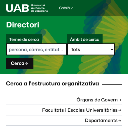
Català
I
d
i
Directori
o
m
C
a
Terme de cerca
Àmbit de cerca
s
e
e
r
l
c
e
a
c
Cerca
c
i
o
n
Cerca a l'estructura organitzativa
a
t
:
Òrgans de Govern
Facultats i Escoles Universitàries
Departaments