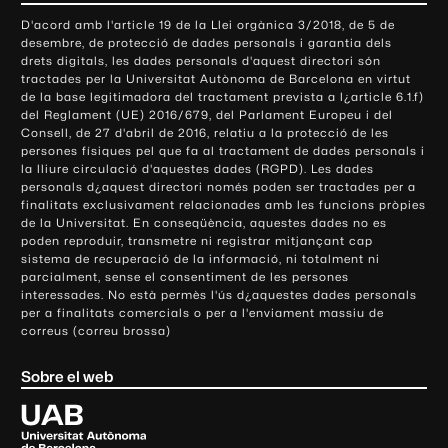
o
D'acord amb l'article 19 de la Llei orgànica 3/2018, de 5 de
n
desembre, de protecció de dades personals i garantia dels
t
drets digitals, les dades personals d'aquest directori són
tractades per la Universitat Autònoma de Barcelona en virtut
a
de la base legitimadora del tractament prevista a l¿article 6.1.f)
c
del Reglament (UE) 2016/679, del Parlament Europeu i del
t
Consell, de 27 d'abril de 2016, relatiu a la protecció de les
e
persones físiques pel que fa al tractament de dades personals i
la lliure circulació d'aquestes dades (RGPD). Les dades
i
personals d¿aquest directori només poden ser tractades per a
i
finalitats exclusivament relacionades amb les funcions pròpies
n
de la Universitat. En conseqüència, aquestes dades no es
poden reproduir, transmetre ni registrar mitjançant cap
f
sistema de recuperació de la informació, ni totalment ni
o
parcialment, sense el consentiment de les persones
r
interessades. No està permès l'ús d¿aquestes dades personals
m
per a finalitats comercials o per a l'enviament massiu de
correus (correu brossa)
a
c
Sobre el web
i
ó
U
l
n
i