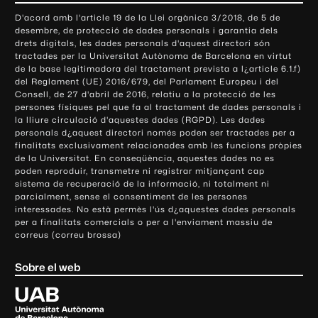
o
D'acord amb l'article 19 de la Llei orgànica 3/2018, de 5 de
n
desembre, de protecció de dades personals i garantia dels
t
drets digitals, les dades personals d'aquest directori són
tractades per la Universitat Autònoma de Barcelona en virtut
a
de la base legitimadora del tractament prevista a l¿article 6.1.f)
c
del Reglament (UE) 2016/679, del Parlament Europeu i del
t
Consell, de 27 d'abril de 2016, relatiu a la protecció de les
e
persones físiques pel que fa al tractament de dades personals i
la lliure circulació d'aquestes dades (RGPD). Les dades
i
personals d¿aquest directori només poden ser tractades per a
i
finalitats exclusivament relacionades amb les funcions pròpies
n
de la Universitat. En conseqüència, aquestes dades no es
poden reproduir, transmetre ni registrar mitjançant cap
f
sistema de recuperació de la informació, ni totalment ni
o
parcialment, sense el consentiment de les persones
r
interessades. No està permès l'ús d¿aquestes dades personals
m
per a finalitats comercials o per a l'enviament massiu de
correus (correu brossa)
a
c
Sobre el web
i
ó
U
l
n
i