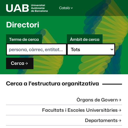
Català
I
d
i
Directori
o
m
C
a
Terme de cerca
Àmbit de cerca
s
e
e
r
l
c
e
a
c
Cerca
c
i
o
n
Cerca a l'estructura organitzativa
a
t
:
Òrgans de Govern
Facultats i Escoles Universitàries
Departaments