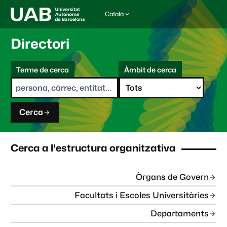
Català
I
d
i
Directori
o
m
C
a
Terme de cerca
Àmbit de cerca
s
e
e
r
l
c
e
a
c
Cerca
c
i
o
n
Cerca a l'estructura organitzativa
a
t
:
Òrgans de Govern
Facultats i Escoles Universitàries
Departaments