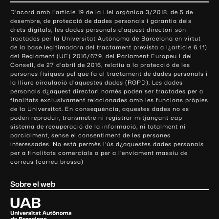
o
D'acord amb l'article 19 de la Llei orgànica 3/2018, de 5 de
n
desembre, de protecció de dades personals i garantia dels
t
drets digitals, les dades personals d'aquest directori són
tractades per la Universitat Autònoma de Barcelona en virtut
a
de la base legitimadora del tractament prevista a l¿article 6.1.f)
c
del Reglament (UE) 2016/679, del Parlament Europeu i del
t
Consell, de 27 d'abril de 2016, relatiu a la protecció de les
e
persones físiques pel que fa al tractament de dades personals i
la lliure circulació d'aquestes dades (RGPD). Les dades
i
personals d¿aquest directori només poden ser tractades per a
i
finalitats exclusivament relacionades amb les funcions pròpies
n
de la Universitat. En conseqüència, aquestes dades no es
poden reproduir, transmetre ni registrar mitjançant cap
f
sistema de recuperació de la informació, ni totalment ni
o
parcialment, sense el consentiment de les persones
r
interessades. No està permès l'ús d¿aquestes dades personals
m
per a finalitats comercials o per a l'enviament massiu de
correus (correu brossa)
a
c
Sobre el web
i
ó
U
l
n
i