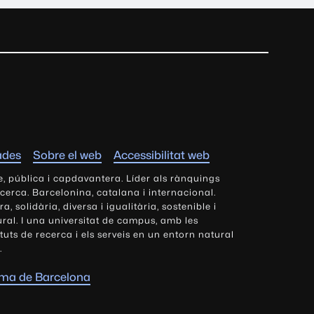
ades
Sobre el web
Accessibilitat web
e, pública i capdavantera. Líder als rànquings
ecerca. Barcelonina, catalana i internacional.
 solidària, diversa i igualitària, sostenible i
tural. I una universitat de campus, amb les
tituts de recerca i els serveis en un entorn natural
.
oma de Barcelona