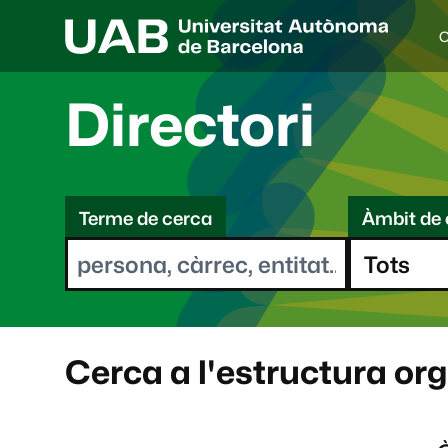
C
I
d
i
Directori
o
a
s
C
e
l
Terme de cerca
Àmbit de 
e
e
c
r
c
i
c
o
a
n
a
Cerca a l'estructura or
t
: