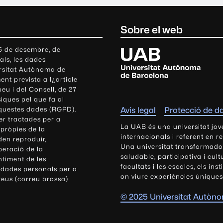
Sobre el web
U
 5 de desembre, de
als, les dades
n
ersitat Autònoma de
i
nt prevista a l¿article
v
eu i del Consell, de 27
e
siques pel que fa al
r
aquestes dades (RGPD).
Avís legal
Protecció de d
s
r tractades per a
i
La UAB és una universitat jov
 pròpies de la
t
internacionals i referent en r
den reproduir,
Una universitat transformadora,
a
peració de la
saludable, participativa i cul
t
ntiment de les
facultats i les escoles, els ins
 dades personals per a
A
on viure experiències úniques
reus (correu brossa)
u
t
© 2025 Universitat Autòn
ò
n