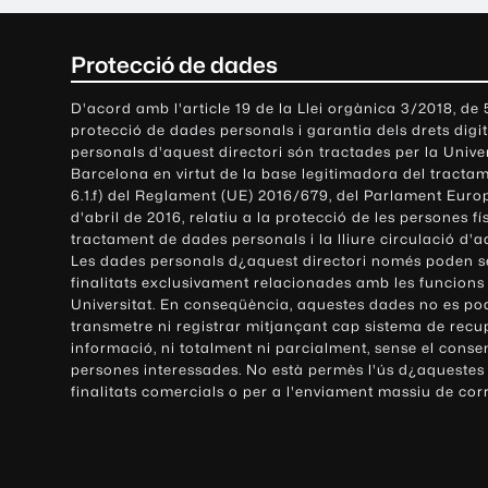
C
Protecció de dades
o
D'acord amb l'article 19 de la Llei orgànica 3/2018, de
protecció de dades personals i garantia dels drets digit
n
personals d'aquest directori són tractades per la Univ
Barcelona en virtut de la base legitimadora del tractame
t
6.1.f) del Reglament (UE) 2016/679, del Parlament Europ
d'abril de 2016, relatiu a la protecció de les persones fí
a
tractament de dades personals i la lliure circulació d'
Les dades personals d¿aquest directori només poden se
c
finalitats exclusivament relacionades amb les funcions
Universitat. En conseqüència, aquestes dades no es po
t
transmetre ni registrar mitjançant cap sistema de recu
e
informació, ni totalment ni parcialment, sense el conse
persones interessades. No està permès l'ús d¿aquestes
i
finalitats comercials o per a l'enviament massiu de cor
i
n