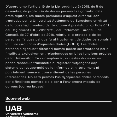
o
D'acord amb l'article 19 de la Llei orgànica 3/2018, de 5 de
n
desembre, de protecció de dades personals i garantia dels
t
drets digitals, les dades personals d'aquest directori són
tractades per la Universitat Autònoma de Barcelona en virtut
a
de la base legitimadora del tractament prevista a l¿article 6.1.f)
c
del Reglament (UE) 2016/679, del Parlament Europeu i del
t
Consell, de 27 d'abril de 2016, relatiu a la protecció de les
e
persones físiques pel que fa al tractament de dades personals i
la lliure circulació d'aquestes dades (RGPD). Les dades
i
personals d¿aquest directori només poden ser tractades per a
i
finalitats exclusivament relacionades amb les funcions pròpies
n
de la Universitat. En conseqüència, aquestes dades no es
poden reproduir, transmetre ni registrar mitjançant cap
f
sistema de recuperació de la informació, ni totalment ni
o
parcialment, sense el consentiment de les persones
r
interessades. No està permès l'ús d¿aquestes dades personals
m
per a finalitats comercials o per a l'enviament massiu de
correus (correu brossa)
a
c
Sobre el web
i
ó
U
l
n
i