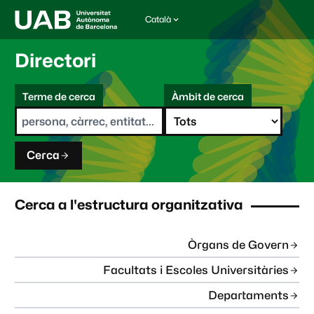
Català
I
d
i
Directori
o
m
C
a
Terme de cerca
Àmbit de cerca
s
e
e
r
l
c
e
a
c
Cerca
c
i
o
n
Cerca a l'estructura organitzativa
a
t
:
Òrgans de Govern
Facultats i Escoles Universitàries
Departaments