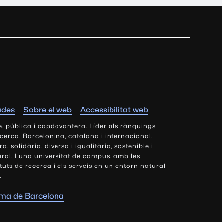
ades
Sobre el web
Accessibilitat web
e, pública i capdavantera. Líder als rànquings
ecerca. Barcelonina, catalana i internacional.
 solidària, diversa i igualitària, sostenible i
tural. I una universitat de campus, amb les
tituts de recerca i els serveis en un entorn natural
.
oma de Barcelona