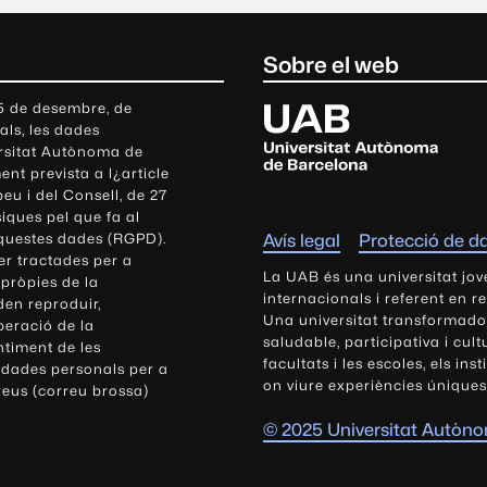
Sobre el web
U
 5 de desembre, de
als, les dades
n
ersitat Autònoma de
i
nt prevista a l¿article
v
eu i del Consell, de 27
e
siques pel que fa al
r
aquestes dades (RGPD).
Avís legal
Protecció de d
s
r tractades per a
i
La UAB és una universitat jov
 pròpies de la
t
internacionals i referent en r
den reproduir,
Una universitat transformadora,
a
peració de la
saludable, participativa i cul
t
ntiment de les
facultats i les escoles, els ins
 dades personals per a
A
on viure experiències úniques
reus (correu brossa)
u
t
© 2025 Universitat Autòn
ò
n