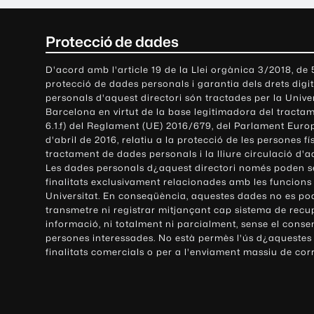
C
Protecció de dades
o
D'acord amb l'article 19 de la Llei orgànica 3/2018, de
protecció de dades personals i garantia dels drets digit
n
personals d'aquest directori són tractades per la Univ
Barcelona en virtut de la base legitimadora del tractame
t
6.1.f) del Reglament (UE) 2016/679, del Parlament Europ
d'abril de 2016, relatiu a la protecció de les persones fí
a
tractament de dades personals i la lliure circulació d'
Les dades personals d¿aquest directori només poden se
c
finalitats exclusivament relacionades amb les funcions
Universitat. En conseqüència, aquestes dades no es po
t
transmetre ni registrar mitjançant cap sistema de recu
e
informació, ni totalment ni parcialment, sense el conse
persones interessades. No està permès l'ús d¿aquestes
i
finalitats comercials o per a l'enviament massiu de cor
i
n