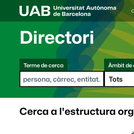
C
I
d
i
Directori
o
a
s
C
e
l
Terme de cerca
Àmbit de 
e
e
c
r
c
i
c
o
a
n
a
Cerca a l'estructura or
t
: