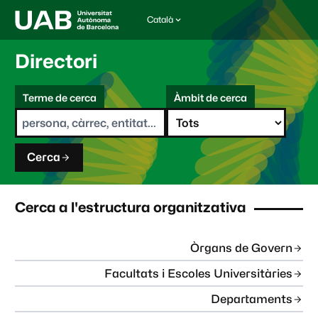
Català
I
d
i
Directori
o
m
C
a
Terme de cerca
Àmbit de cerca
s
e
e
r
l
c
e
a
c
Cerca
c
i
o
n
Cerca a l'estructura organitzativa
a
t
:
Òrgans de Govern
Facultats i Escoles Universitàries
Departaments