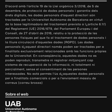
o
D'acord amb l'article 19 de la Llei orgànica 3/2018, de 5 de
n
desembre, de protecció de dades personals i garantia dels
t
drets digitals, les dades personals d'aquest directori són
tractades per la Universitat Autònoma de Barcelona en virtut
a
de la base legitimadora del tractament prevista a l¿article 6.1.f)
c
del Reglament (UE) 2016/679, del Parlament Europeu i del
t
Consell, de 27 d'abril de 2016, relatiu a la protecció de les
e
persones físiques pel que fa al tractament de dades personals i
la lliure circulació d'aquestes dades (RGPD). Les dades
i
personals d¿aquest directori només poden ser tractades per a
i
finalitats exclusivament relacionades amb les funcions pròpies
n
de la Universitat. En conseqüència, aquestes dades no es
poden reproduir, transmetre ni registrar mitjançant cap
f
sistema de recuperació de la informació, ni totalment ni
o
parcialment, sense el consentiment de les persones
r
interessades. No està permès l'ús d¿aquestes dades personals
m
per a finalitats comercials o per a l'enviament massiu de
correus (correu brossa)
a
c
Sobre el web
i
ó
U
l
n
i